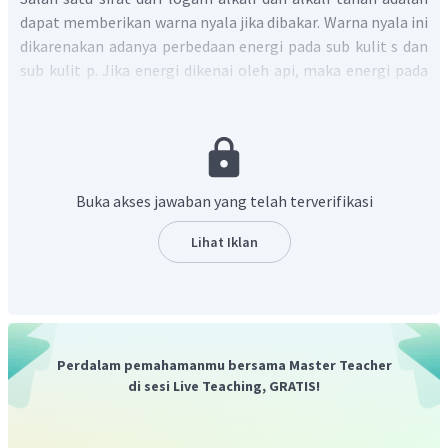
dapat memberikan warna nyala jika dibakar. Warna nyala ini
dikarenakan adanya perbedaan energi pada sub kulit s dan
sub kulit p. Jika energi dikenai oleh api, maka energi pada
sub kulit terluar akan tereksitasi dan melompat ke energi
pada sub kulit yang lebih tinggi. Elektron kemudian jatuh
dan memancarkan energi dalam bentuk cahaya. Warna
cahaya yang ditimbulkan antara logam satu dnegan logam
yang lain berbeda-beda, hal ini dapat disebabkan banyak
Buka akses jawaban yang telah terverifikasi
sedikitnya energi jatuh ke tingkat energi yang lebih rendah.
Berikut adalah informasi mengenai barium:
Lihat Iklan
Barium merupakan logam alkali tanah yang
meghasilkan nyala api berwarna hijau. Warna hijau
tersebut dapat digunakan sebagai warna cat
dan warna pada kembang api
Perdalam pemahamanmu bersama Master Teacher
Barium klorida adalah senyawa garam beracun yang
di sesi Live Teaching, GRATIS!
tidak berwarna dan digunakan sebagai racun tikus.
Barium klorida juga digunakan sebagai koagulan pada