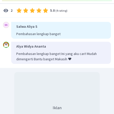
proses pengendapan di penyamakan kulit.
5.0
2
(
4 rating
)
Jadi, jawaban yang benar adalah B.
Salwa Aliya S
Pembahasan lengkap banget
Alya Widya Ananta
Pembahasan lengkap banget Ini yang aku cari! Mudah
dimengerti Bantu banget Makasih ❤️
Iklan