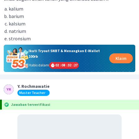
kalium
barium
kalsium
natrium
stronsium
Ikuti Tryout SNBT & Menangkan E-Wallet
100rb
Klaim
Habis dalam
02
:
08
:
32
:
27
Y. Rochmawatie
Master Teacher
Jawaban terverifikasi