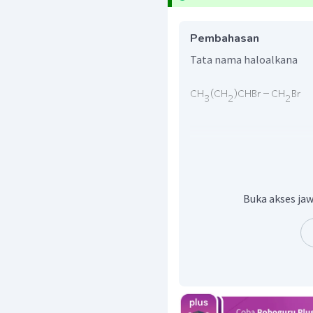
Pembahasan
Tata nama haloalkana
Langkah pertama adal
menentukan nama sen
tersebut ada 4 buah, mak
Lalu, tentukan penomor
terdapat unsur halogen
Buka akses jaw
Cabang ada pada atom