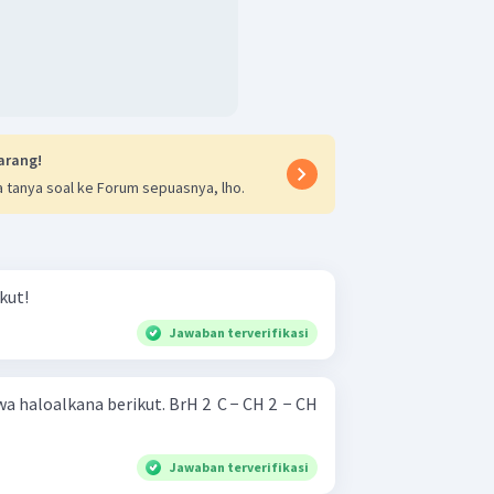
arang!
 tanya soal ke Forum sepuasnya, lho.
kut!
Jawaban terverifikasi
berikut. BrH 2 ​ C − CH 2 ​ − CH
Jawaban terverifikasi