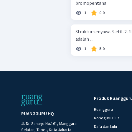
bromopentana
1
0.0
Struktur senyawa 3-etil-2-f
adalah ....
1
5.0
Produk Ruanggur
Ruangguru
RUANGGURU HQ
Roboguru Plus
Jl. Dr. Saharjo No.161, Manggarai
Dafa dan Lulu
Selatan, Tebet, Kota Jakarta