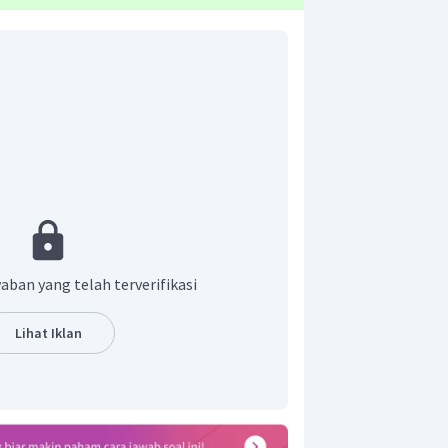
ah menghitung jumlah atom
untuk
yawa alkana. Atom
pada senyawa
a senyawa tersebut adalah butana.
an. Angka 1 dimulai dari cabang yang
aban yang telah terverifikasi
Lihat Iklan
pertama dan kedua, sehingga diberi