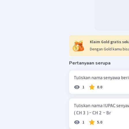
Klaim Gold gratis sek
Dengan Gold kamu bisa
Pertanyaan serupa
Tuliskan nama senyawa beri
1
0.0
Tuliskan nama IUPAC senyawa haloalkana 
( CH 3 ​ ) − CH 2 ​ − Br
1
5.0