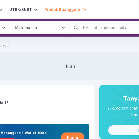
UTBK/SNBT
Produk Ruangguru
ikut!
Iklan
Tany
kut!
Yuk, cobain chat 
tema
C
& Menangkan E-Wallet 100rb
Klaim