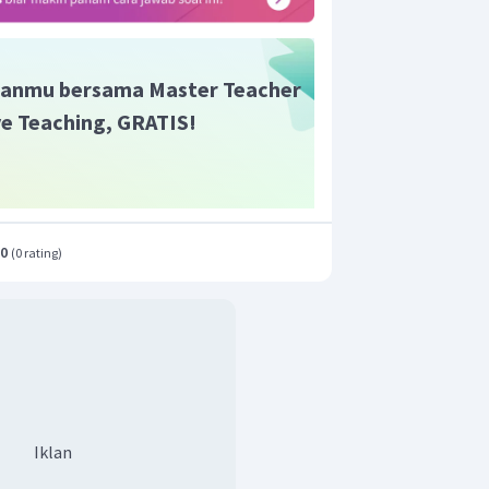
dalah 1,2-dibromobutana
h
1,2-dibromobutana.
anmu bersama Master Teacher
ive Teaching, GRATIS!
.0
(
0 rating
)
Iklan