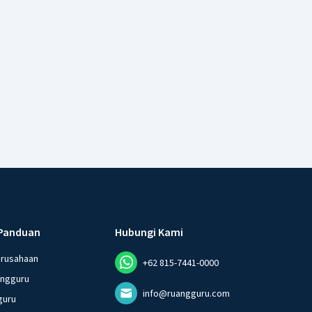
Panduan
Hubungi Kami
erusahaan
+62 815-7441-0000
angguru
info@ruangguru.com
guru