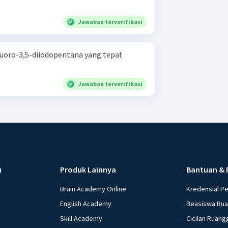
Jawaban terverifikasi
luoro-3,5-diiodopentana yang tepat
Jawaban terverifikasi
u
Produk Lainnya
Bantuan & 
Brain Academy Online
Kredensial P
English Academy
Beasiswa Ru
Skill Academy
Cicilan Ruang