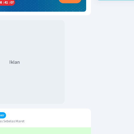
8
:
41
:
06
Iklan
her
s Sebelas Maret