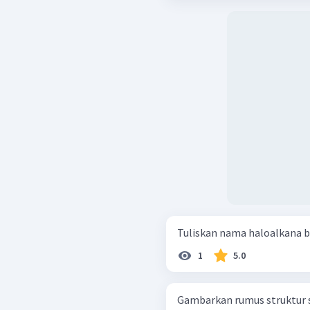
Tuliskan nama haloalkana b
1
5.0
Gambarkan rumus struktur senyawa berikut