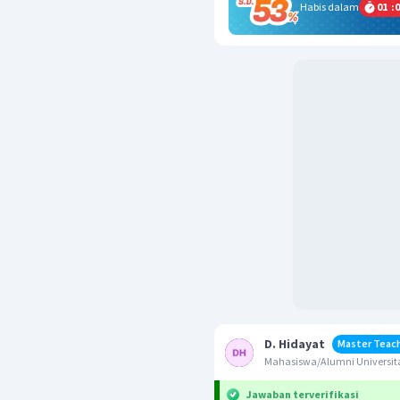
Habis dalam
01
:
0
D. Hidayat
Master Teac
Mahasiswa/Alumni Universita
Jawaban terverifikasi