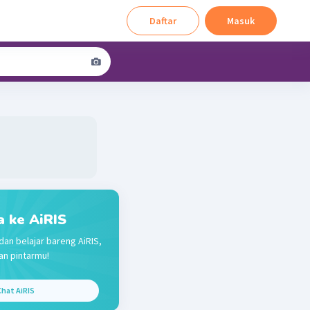
Daftar
Masuk
a ke AiRIS
dan belajar bareng AiRIS,
n pintarmu!
hat AiRIS