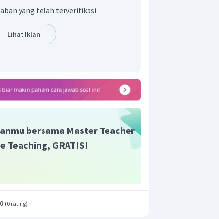
oran dimulai dari salah satu ujung
aban yang telah terverifikasi
ingga posisi atom halogen mendapat
n: Jika terdapat lebih dari satu atom
Lihat Iklan
ioritas penomoran didasarkan
 Cl, Br, dan I. Gugus alkil selain rantai
n sebagai cabang.
a 1,1,2,2-tertrakloro-3-bromopentana
anmu bersama Master Teacher
ive Teaching, GRATIS!
r adalah sesuai gambar di atas.
.0
(
0 rating
)