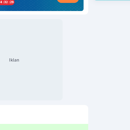
4
:
32
:
28
Iklan