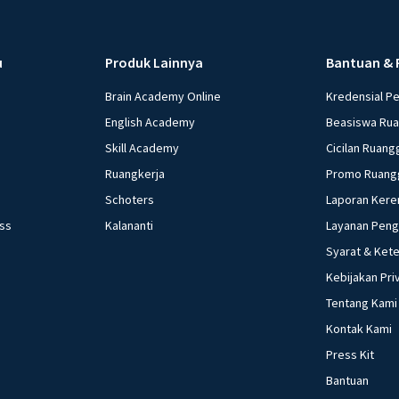
u
Produk Lainnya
Bantuan & 
Brain Academy Online
Kredensial P
English Academy
Beasiswa Ru
Skill Academy
Cicilan Ruang
Ruangkerja
Promo Ruang
Schoters
Laporan Kere
ess
Kalananti
Layanan Pen
Syarat & Ket
Kebijakan Pri
Tentang Kami
Kontak Kami
Press Kit
Bantuan