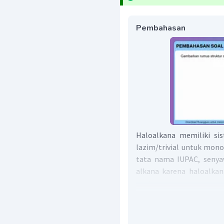
Pembahasan
Haloalkana memiliki s
lazim/trivial untuk mono
tata nama IUPAC, senya
alkana karena haloalka
Urutan cara penamaannya 
Menentukan rantai uta
yang mengandung atom h