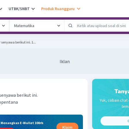
UTBK/SNBT
Produk Ruangguru
Gambarkan rumus struktur senyawa berikut ini. 1...
Iklan
Tany
enyawa berikut ini.
Yuk, cobain chat 
mopentana
tema
C
& Menangkan E-Wallet 100rb
Klaim