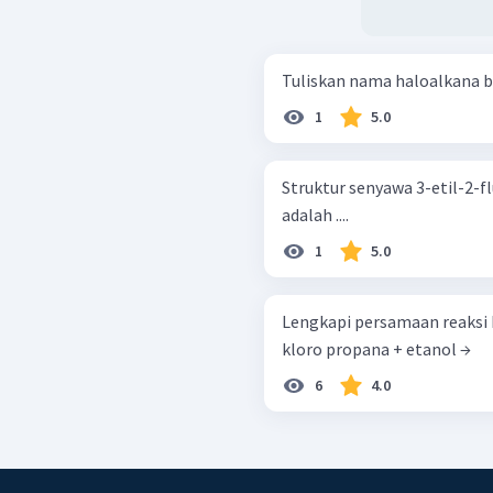
Tuliskan nama haloalkana b
1
5.0
Struktur senyawa 3-etil-2-f
adalah ....
1
5.0
Lengkapi persamaan reaksi be
kloro propana + etanol →
6
4.0