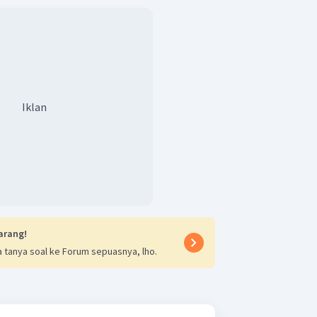
Iklan
arang!
 tanya soal ke Forum sepuasnya, lho.