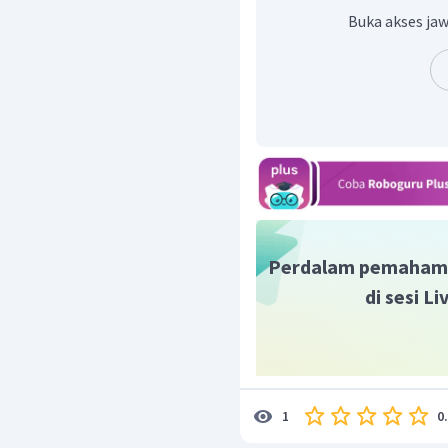
Memberi nomor. Penom
Buka akses jaw
rantai sedemikian seh
nomor terkecil. Catata
halogen, maka pr
kereaktifannya, yaitu F,
induk dan atom haloge
Gambar struktur senyaw
adalah sebagai berikut.
Perdalam pemaham
di sesi L
Jadi, jawaban yang bena
0
1