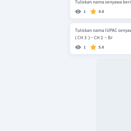
Tuliskan nama senyawa beri
1
0.0
Tuliskan nama IUPAC senyawa haloalkana 
( CH 3 ​ ) − CH 2 ​ − Br
1
5.0