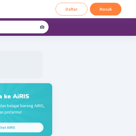
Daftar
Masuk
a ke AiRIS
dan belajar bareng AiRIS,
n pintarmu!
hat AiRIS