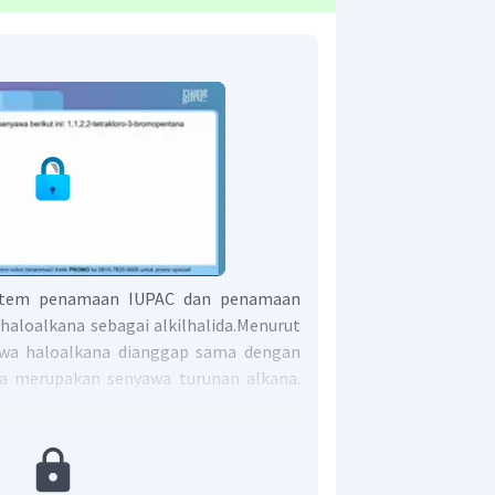
istem penamaan IUPAC dan penamaan
haloalkana sebagai alkilhalida.Menurut
wa haloalkana dianggap sama dengan
na merupakan senyawa turunan alkana.
sebagai berikut:
ma, yaitu rantai karbon terpanjang
alogen (X = F, Cl, Br, I).