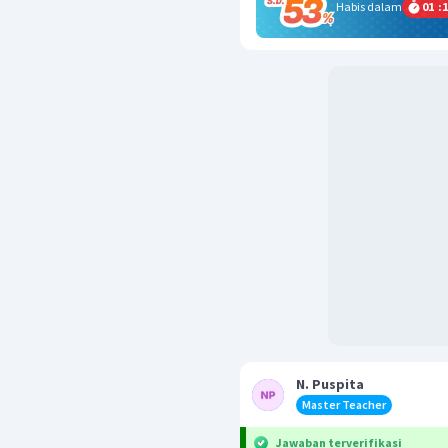
Habis dalam
01
:
1
N. Puspita
Master Teacher
Jawaban terverifikasi