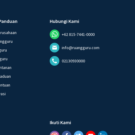
Panduan
Hubungi Kami
erusahaan
+62 815-7441-0000
angguru
info@ruangguru.com
guru
guru
02130930000
ntanan
gaduan
entuan
vasi
Ikuti Kami