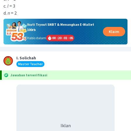
c.
l
= 3
d.
n
= 2
Ikuti Tryout SNBT & Menangkan E-Wallet
100rb
Klaim
Habis dalam
00
:
20
:
01
:
05
I. Solichah
Master Teacher
Jawaban terverifikasi
Iklan