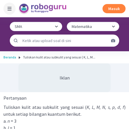
Masuk
Beranda
Tuliskan kulit atau subkulit yang sesuai ( K, L, M...
Iklan
Pertanyaan
Tuliskan kulit atau subkulit yang sesuai (
K, L, M, N, s, p, d, f
)
untuk setiap bilangan kuantum berikut.
a.
n
= 3
b.
l
= 1