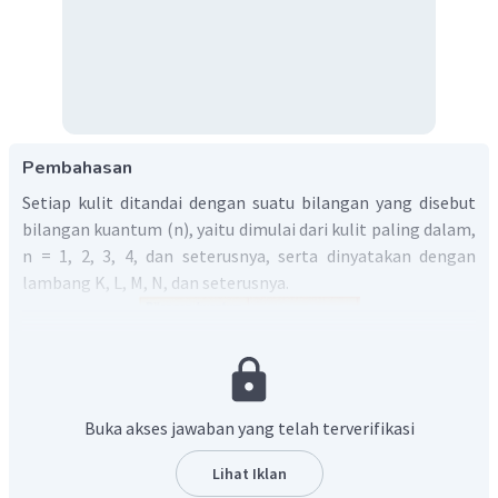
Pembahasan
Setiap kulit ditandai dengan suatu bilangan yang disebut
bilangan kuantum (n), yaitu dimulai dari kulit paling dalam,
n = 1, 2, 3, 4, dan seterusnya, serta dinyatakan dengan
lambang K, L, M, N, dan seterusnya.
Buka akses jawaban yang telah terverifikasi
Bilangan kuantum azimut menyatakan bentuk orbital.
Lihat Iklan
Orbital biasanya dinyatakan dengan huruf
s, p, d, f,
dan