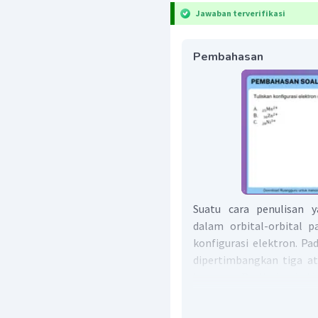
Jawaban terverifikasi
Pembahasan
Suatu cara penulisan y
dalam orbital-orbital p
konfigurasi elektron. Pa
dipertimbangkan tiga atu
larangan Pauli, dan kai
elektron pada kulit ter
Jika suatu atom menang