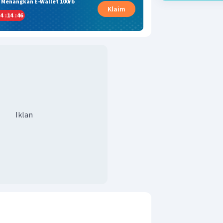
& Menangkan E-Wallet 100rb
Klaim
4
:
14
:
45
Iklan