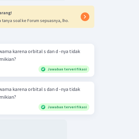
arang!
 tanya soal ke Forum sepuasnya, lho.
rwama karena orbital s dan d -nya tidak
emikian?
Jawaban terverifikasi
rwama karena orbital s dan d -nya tidak
emikian?
Jawaban terverifikasi