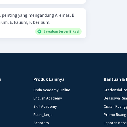
ting yang mengandung A. emas, B.
perak, C. kalsium, D. magnesium, E. kalium, F. berilium.
Jawaban terverifikasi
u
Produk Lainnya
Bantuan & 
Brain Academy Online
Kredensial P
English Academy
Beasiswa Ru
Skill Academy
Cicilan Ruang
Ruangkerja
Promo Ruang
Schoters
Laporan Kere