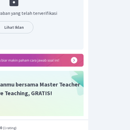
aban yang telah terverifikasi
aka
(elektron
yang
u karena berada pada kulit terluar)
Lihat Iklan
 maka
(elektron
dahulu karena berada pada kulit terluar)
aka
(elektron
yang
ulu karena berada pada kulit terluar,
satu elektron pada orbital
).
ron
,
anmu bersama Master Teacher
ive Teaching, GRATIS!
.0
(
1 rating
)