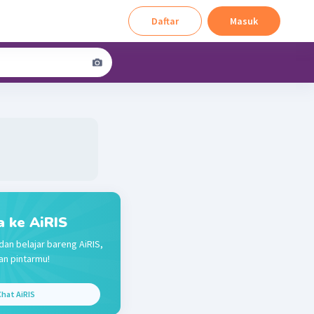
Daftar
Masuk
a ke AiRIS
dan belajar bareng AiRIS,
n pintarmu!
hat AiRIS