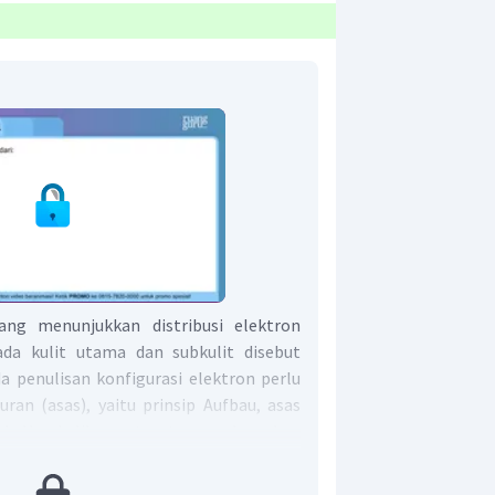
ang menunjukkan distribusi elektron
ada kulit utama dan subkulit disebut
da penulisan konfigurasi elektron perlu
ran (asas), yaitu prinsip Aufbau, asas
dah Hund. Jika suatu atom melepaskan
luar, maka akan membentuk ion positif.
kap elekron, maka akan membentuk ion