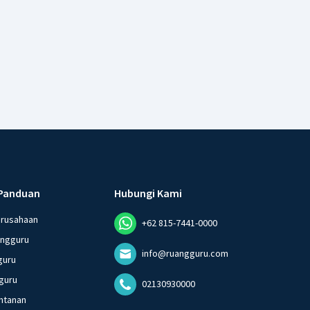
Panduan
Hubungi Kami
erusahaan
+62 815-7441-0000
angguru
info@ruangguru.com
guru
guru
02130930000
ntanan