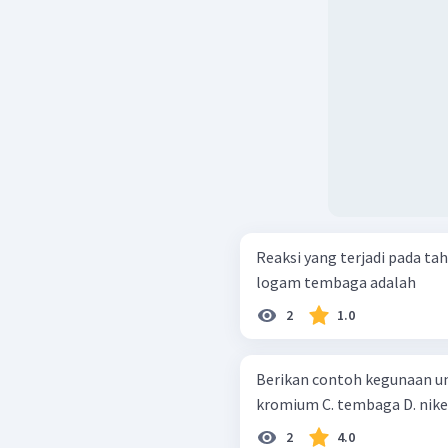
Reaksi yang terjadi pada t
logam tembaga adalah
2
1.0
Berikan contoh kegunaan unsur da
2
4.0