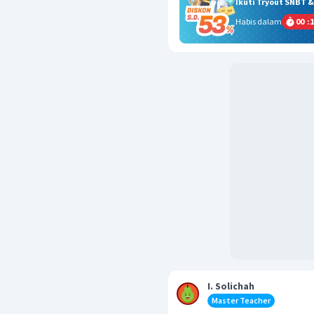
Ikuti Tryout SNBT 
Habis dalam
00
:
1
I. Solichah
Master Teacher