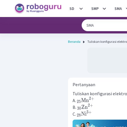
SD
SMP
SMA
Beranda
Pertanyaan
Tuliskan konfigurasi elektr
2
+
Mn
A.
25
2
+
Zn
B.
30
3
+
Ni
C.
28