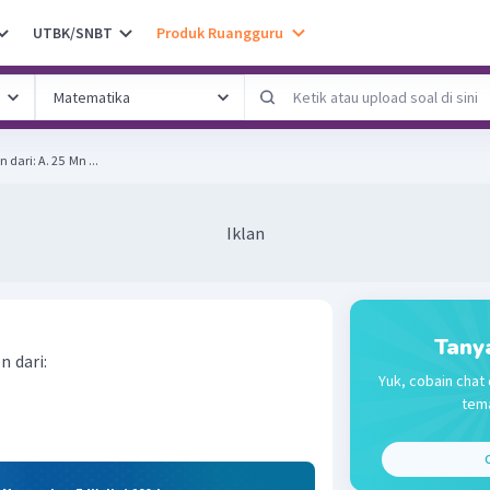
UTBK/SNBT
Produk Ruangguru
Tuliskan konfigurasi elektron dari: A. 25 ​ Mn ...
Iklan
Tany
on
dari:
Yuk, cobain chat 
tema
C