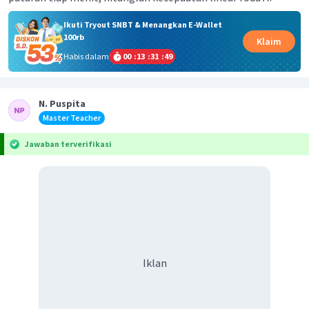
Ikuti Tryout SNBT & Menangkan E-Wallet
100rb
Klaim
Habis dalam
00
:
13
:
31
:
48
N. Puspita
Master Teacher
Jawaban terverifikasi
Iklan