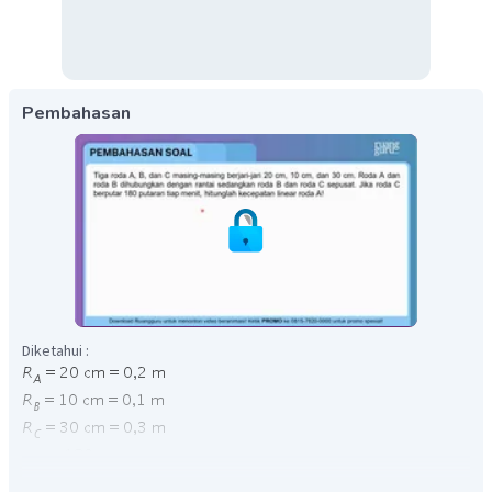
Pembahasan
Diketahui :
Roda A dan roda B dihubungkan dengan rantai