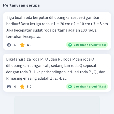
Pertanyaan serupa
Tiga buah roda berputar dihubungkan seperti gambar
berikut! Data ketiga roda: r 1 ​ = 20 cm r 2 ​ = 10 cm r 3 ​ = 5 cm
Jika kecepatan sudut roda pertama adalah 100 rad/s,
tentukan kecepata...
6
4.9
Jawaban terverifikasi
Diketahui tiga roda P , Q , dan R . Roda P dan roda Q
dihubungkan dengan tali, sedangkan roda Q sepusat
dengan roda R . Jika perbandingan jari-jari roda P , Q , dan
R masing-masing adalah 1 : 2 : 4, s...
4
5.0
Jawaban terverifikasi