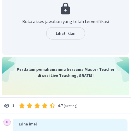
Roda B dan roda C sepusat
Ditanya :
Jawab :
Buka akses jawaban yang telah terverifikasi
Roda A dan roda B dihubungkan dengan rantai sehingga memiliki
kecepatan linear
yang sama
ketika berputar, sedangkan roda B
Lihat Iklan
dan roda C memiliki pusat yang sama sehingga
kecepatan sudut
kedua roda sama
. Pada soal, kecepatan sudut roda C masih dalam
satuam rpm, maka harus diubah pada satuan rad/s.
Perdalam pemahamanmu bersama Master Teacher
di sesi Live Teaching, GRATIS!
Ingat bahwa roda B dan roda C memiliki pusat yang sama sehingga
kecepatan sudut kedua roda sama
maka
.
Karena roda A dan roda B dihubungkan dengan rantai sehingga
4.7
1
(
4 rating
)
memiliki
kecepatan linear
yang sama
, sehingga kecepatan sudut
roda A adalah :
Erina imel