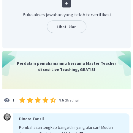
Buka akses jawaban yang telah terverifikasi
Kemudian, hasil kalinya
maka diperoleh nilai
yang
Lihat Iklan
memenuhi sebagai berikut.
Perdalam pemahamanmu bersama Master Teacher
di sesi Live Teaching, GRATIS!
4.6
1
(
8 rating
)
atau
Untuk
dan
, maka ketiga bilangan di atas adalah
Dinara Tanzil
Pembahasan lengkap banget Ini yang aku cari! Mudah