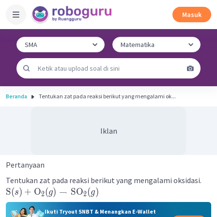
Masuk
Beranda
Tentukan zat pada reaksi berikut yang mengalami ok...
Iklan
Pertanyaan
Tentukan zat pada reaksi berikut yang mengalami oksidasi.
S
(
)
+
O
(
)
→
SO
(
)
s
g
g
2
2
Ikuti Tryout SNBT & Menangkan E-Wallet