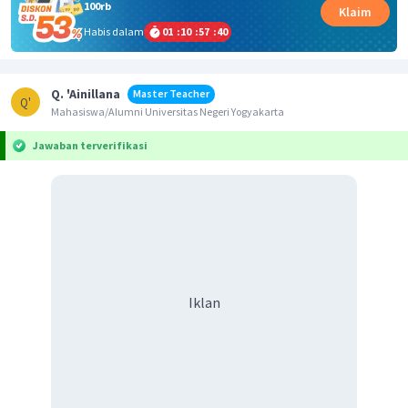
100rb
Klaim
Habis dalam
01
:
10
:
57
:
39
Q. 'Ainillana
Master Teacher
Q'
Mahasiswa/Alumni Universitas Negeri Yogyakarta
Jawaban terverifikasi
Iklan