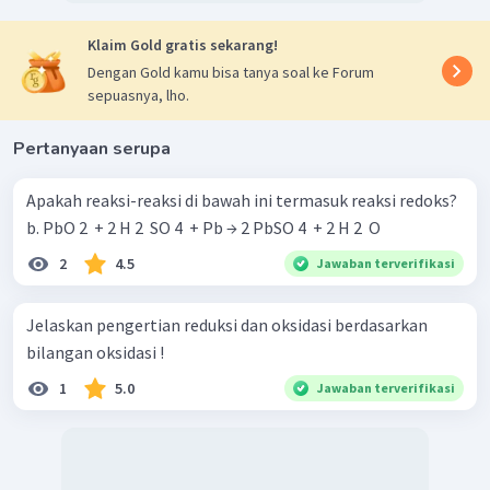
Klaim Gold gratis sekarang!
Dengan Gold kamu bisa tanya soal ke Forum
sepuasnya, lho.
Pertanyaan serupa
Apakah reaksi-reaksi di bawah ini termasuk reaksi redoks?
b. PbO 2 ​ + 2 H 2 ​ SO 4 ​ + Pb → 2 PbSO 4 ​ + 2 H 2 ​ O
2
4.5
Jawaban terverifikasi
Jelaskan pengertian reduksi dan oksidasi berdasarkan
bilangan oksidasi !
1
5.0
Jawaban terverifikasi