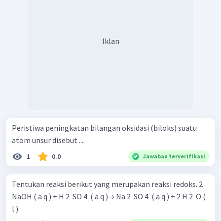
Iklan
Peristiwa peningkatan bilangan oksidasi (biloks) suatu
atom unsur disebut ....
1
0.0
Jawaban terverifikasi
Tentukan reaksi berikut yang merupakan reaksi redoks. 2
NaOH ( a q ) + H 2 ​ SO 4 ​ ( a q ) → Na 2 ​ SO 4 ​ ( a q ) + 2 H 2 ​ O (
l )