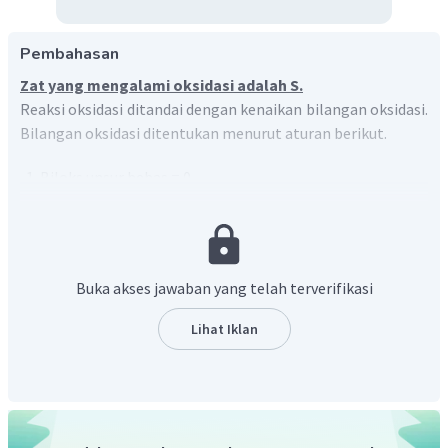
Pembahasan
Zat yang mengalami oksidasi adalah S.
Reaksi oksidasi ditandai dengan kenaikan bilangan oksidasi.
Bilangan oksidasi ditentukan menurut aturan berikut.
Biloks unsur bebas = 0
Dalam senyawa: biloks golongan IA = +1, IIA = +2, IIIA
= +3, H = +1 (kecuali pada hidrida logam, biloks H =
-1), F = -1, O = -2 (kecuali pada peroksida, biloks O = -1
dan superoksida, biloks O = −1/2)
Buka akses jawaban yang telah terverifikasi
Jumlah biloks ion = muatannya
Jumlah biloks pada senyawa netral = 0
Lihat Iklan
S
Zat yang mengalami oksidasi adalah
karena mengalami
kenaikan biloks dari 0 ke +4.
S
Biloks belerang pada
adalah 0, karena unsur bebas.