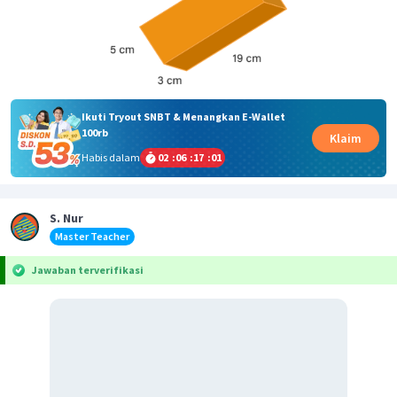
Ikuti Tryout SNBT & Menangkan E-Wallet
100rb
Klaim
Habis dalam
02
:
06
:
17
:
01
S. Nur
Master Teacher
Jawaban terverifikasi