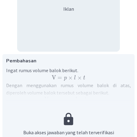
Iklan
Pembahasan
Ingat rumus volume balok berikut.
V
=
×
×
p
l
t
Dengan menggunakan rumus volume balok di atas,
diperoleh volume balok tersebut sebagai berikut.
V
=
×
×
p
l
t
=
5
×
3
×
19
3
=
285
cm
Dengan demikian, volume balok tersebut adalah
.
Buka akses jawaban yang telah terverifikasi