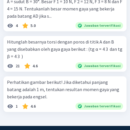
A = sudut B = 30°. Besar F 1 = 10 N, F 2 = 12 N, F 3 = 8 N dan F
4 = 15 N. Tentukanlah besar momen gaya yang bekerja
pada batang AD jika s...
4
5.0
Jawaban terverifikasi
Hitunglah besarnya torsi dengan poros di titik A dan B
yang disebabkan oleh gaya gaya berikut : (tg α = 4 3 ​ dan tg
β = 4 3 ​ )
21
4.6
Jawaban terverifikasi
Perhatikan gambar berikut! Jika diketahui panjang
batang adalah 1 m, tentukan resultan momen gaya yang
bekerja pada engsel.
1
4.6
Jawaban terverifikasi