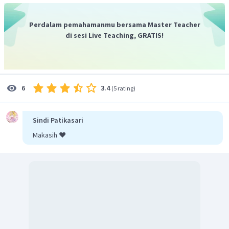
∑
T
=
−
270
Nm
D
Jadi, torsi di titik A pada batang adalah 270 Nm dan arahnya
Perdalam pemahamanmu bersama Master Teacher
berlawanan arah jarum jam.
di sesi Live Teaching, GRATIS!
3.4
6
(
5 rating
)
Sindi Patikasari
Makasih ❤️