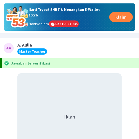
Ikuti Tryout SNBT & Menangkan E-Wallet
100rb
Klaim
Habis dalam
02
:
19
:
11
:
35
A. Aulia
Master Teacher
Jawaban terverifikasi
Iklan