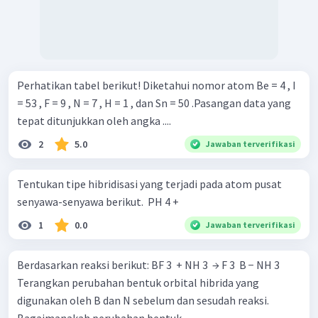
Perhatikan tabel berikut! Diketahui nomor atom Be = 4 , I
= 53 , F = 9 , N = 7 , H = 1 , dan Sn = 50 .Pasangan data yang
tepat ditunjukkan oleh angka ....
2
5.0
Jawaban terverifikasi
Tentukan tipe hibridisasi yang terjadi pada atom pusat
senyawa-senyawa berikut. ​ PH 4 + ​
1
0.0
Jawaban terverifikasi
Berdasarkan reaksi berikut: BF 3 ​ + NH 3 ​ → F 3 ​ B − NH 3 ​
Terangkan perubahan bentuk orbital hibrida yang
digunakan oleh B dan N sebelum dan sesudah reaksi.