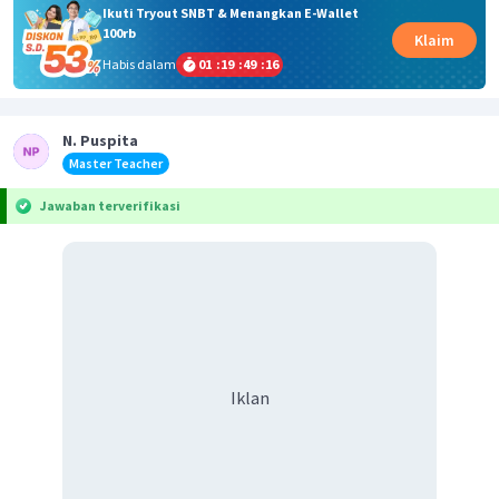
Ikuti Tryout SNBT & Menangkan E-Wallet
100rb
Klaim
Habis dalam
01
:
19
:
49
:
16
N. Puspita
Master Teacher
Jawaban terverifikasi
Iklan