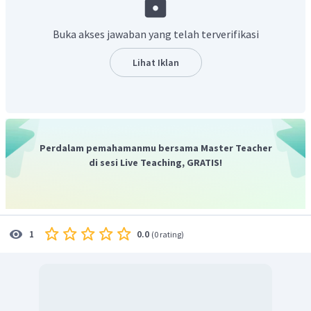
ikatan kovalen tunggal antara Be dan Cl. Pembentukan
ikatan ini terjadi melalui adanya hibridisasi pada atom
Buka akses jawaban yang telah terverifikasi
Be.
Hibridisasinya adalah sebagai berikut.
Lihat Iklan
Jadi, tipe hibridisasi pada
adalah sp.
Perdalam pemahamanmu bersama Master Teacher
di sesi Live Teaching, GRATIS!
0.0
1
(
0 rating
)