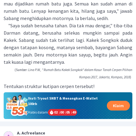
mau dijadikan rumah batu juga. Semua kan sudah aman di
rumah batu. Lenyap kenangan kita, hilang juga saya," jawab
Sabang menghidupkan motornya. Ia berlalu, sedih.
"Saya sudah berusaha tahan. Dia tak mau dengar," tiba-tiba
Darman datang, berusaha selekas mungkin sampai pada
Kakek. Sabang sudah tak terlihat lagi. Kakek Songkok duduk
dengan tatapan kosong, matanya sembab, bayangan Sabang
semakin jauh. Deru motornya kian sayup, begitu jauh. Angin
tak kuasa lagi mengantarnya.
(Sumber:
Lina P.W., " Rumah Batu Kakek Songkok" dalam Kasur Tanah Cerpen Pilihan
Kompas 2017, Jakarta, Kompas, 2018
)
Tentukan struktur kutipan cerpen tersebut!
Ikuti Tryout SNBT & Menangkan E-Wallet
100rb
Klaim
Habis dalam
02
:
00
:
05
:
49
A. Acfreelance