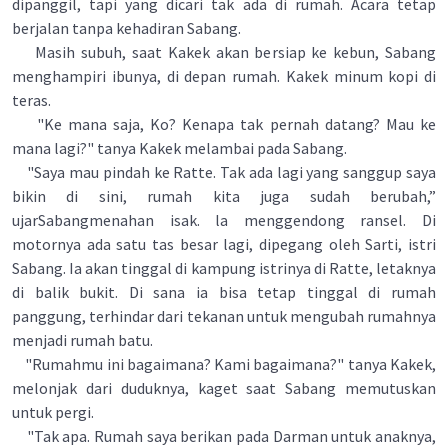
dipanggil, tapi yang dicari tak ada di rumah. Acara tetap
berjalan tanpa kehadiran Sabang.
Masih subuh, saat Kakek akan bersiap ke kebun, Sabang
menghampiri ibunya, di depan rumah. Kakek minum kopi di
teras.
"Ke mana saja, Ko? Kenapa tak pernah datang? Mau ke
mana lagi?" tanya Kakek melambai pada Sabang.
"Saya mau pindah ke Ratte. Tak ada lagi yang sanggup saya
bikin di sini, rumah kita juga sudah berubah,”
ujarSabangmenahan isak. la menggendong ransel. Di
motornya ada satu tas besar lagi, dipegang oleh Sarti, istri
Sabang. Ia akan tinggal di kampung istrinya di Ratte, letaknya
di balik bukit. Di sana ia bisa tetap tinggal di rumah
panggung, terhindar dari tekanan untuk mengubah rumahnya
menjadi rumah batu.
"Rumahmu ini bagaimana? Kami bagaimana?" tanya Kakek,
melonjak dari duduknya, kaget saat Sabang memutuskan
untuk pergi.
"Tak apa. Rumah saya berikan pada Darman untuk anaknya,