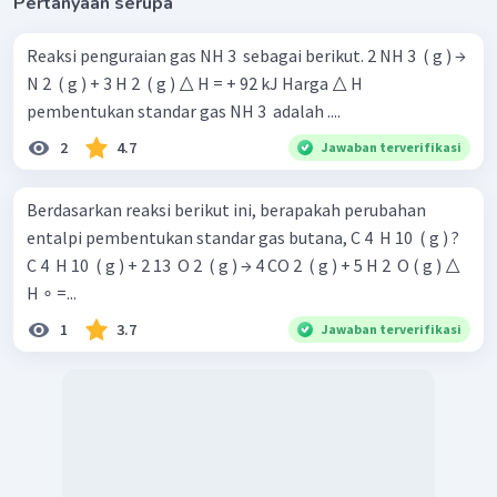
Pertanyaan serupa
Reaksi penguraian gas NH 3 ​ sebagai berikut. 2 NH 3 ​ ( g ) →
N 2 ​ ( g ) + 3 H 2 ​ ( g ) △ H = + 92 kJ Harga △ H
pembentukan standar gas NH 3 ​ adalah ....
2
4.7
Jawaban terverifikasi
Berdasarkan reaksi berikut ini, berapakah perubahan
entalpi pembentukan standar gas butana, C 4 ​ H 10 ​ ( g ) ?
C 4 ​ H 10 ​ ( g ) + 2 13 ​ O 2 ​ ( g ) → 4 CO 2 ​ ( g ) + 5 H 2 ​ O ( g ) △
H ∘ =...
1
3.7
Jawaban terverifikasi