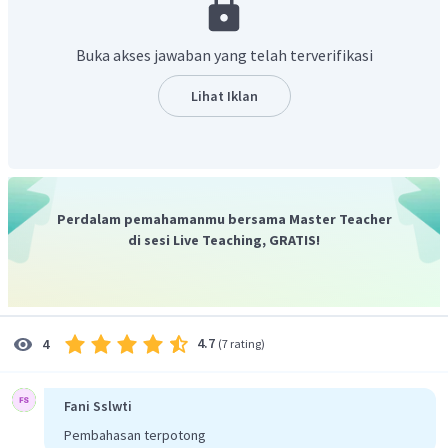
Jadi, perubahan entalpi standar untuk reaksi
Buka akses jawaban yang telah terverifikasi
pembakaran 1 mol etana adalah -1561 kJ/mol.
Lihat Iklan
Perdalam pemahamanmu bersama Master Teacher
di sesi Live Teaching, GRATIS!
4.7
4
(
7 rating
)
Fani Sslwti
Pembahasan terpotong