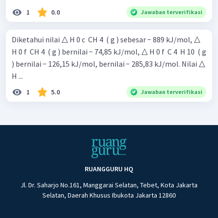
1
0.0
Jawaban terverifikasi
Diketahui nilai △ H 0 c ​ CH 4 ​ ( g ) sebesar − 889 kJ/mol, △
H 0 f ​ CH 4 ​ ( g ) bernilai − 74,85 kJ/mol, △ H 0 f ​ C 4 ​ H 10 ​ ( g
) bernilai − 126,15 kJ/mol, bernilai − 285,83 kJ/mol. Nilai △
H ...
1
5.0
Jawaban terverifikasi
RUANGGURU HQ
Jl. Dr. Saharjo No.161, Manggarai Selatan, Tebet, Kota Jakarta
Selatan, Daerah Khusus Ibukota Jakarta 12860