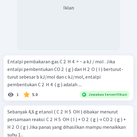
Iklan
Entalpi pembakaran gas C 2 ​ H 4 ​ = − a kJ / mol . Jika
entalpi pembentukan CO 2 ​ ( g ) dan H 2 ​ O ( l ) berturut-
turut sebesar b kJ/mol dan c kJ/mol, entalpi
pembentukan C 2 ​ H 4 ​ ( g ) adalah ....
1
5.0
Jawaban terverifikasi
Sebanyak 4,6 g etanol ( C 2 ​ H 5 ​ OH ) dibakar menurut
persamaan reaksi: C 2 ​ H 5 ​ OH ( l ) + O 2 ​ ( g ) → CO 2 ​ ( g ) +
H 2 ​ O ( g ) Jika panas yang dihasilkan mampu menaikkan
suhu 1...