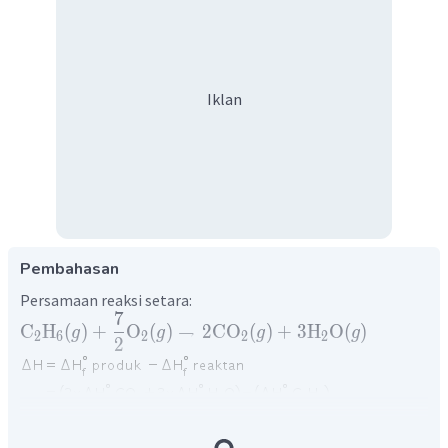
Iklan
Pembahasan
Persamaan reaksi setara:
7
C
H
(
)
+
O
(
)
→
2
CO
(
)
+
3
H
O
(
)
g
g
g
g
2
6
2
2
2
2