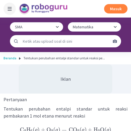
Masuk
Beranda
Tentukan perubahan entalpi standar untuk reaksi pe...
Iklan
Pertanyaan
Tentukan perubahan entalpi standar untuk reaksi
pembakaran 1 mol etana menurut reaksi
C
H
(
)
+
O
(
)
→
CO
(
)
+
H
O
(
)
g
g
g
g