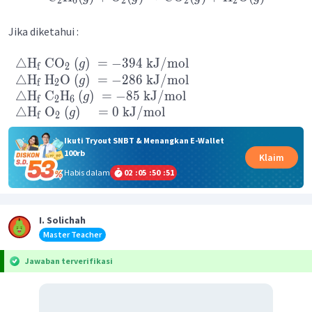
2
6
2
2
2
Jika diketahui :
△
H
CO
(
)
=
−
394
kJ
/
mol
g
f
2
△
H
H
O
(
)
=
−
286
kJ
/
mol
g
f
2
△
H
C
H
(
)
=
−
85
kJ
/
mol
g
f
2
6
△
H
O
(
)
=
0
kJ
/
mol
g
f
2
Ikuti Tryout SNBT & Menangkan E-Wallet
100rb
Klaim
Habis dalam
02
:
05
:
50
:
51
I. Solichah
Master Teacher
Jawaban terverifikasi