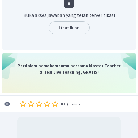
Menentukan biloks dalam
:
(
2
×
biloks
H
)
+
biloks
S
=
0
Buka akses jawaban yang telah terverifikasi
(
2
×
(
+
1
))
+
biloks
S
=
0
Lihat Iklan
2
+
biloks
S
=
0
biloks
S
=
−
2
Menentukan biloks dalam
:
biloks
H
+
biloks
I
=
0
(
+
1
)
+
biloks
I
=
0
biloks
I
=
−
1
Perdalam pemahamanmu bersama Master Teacher
di sesi Live Teaching, GRATIS!
Menentukan biloks dalam
:
Perubahan biloks pada reaksi adalah:
0.0
1
(
0 rating
)