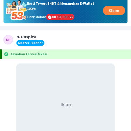
Ikuti Tryout SNBT & Menangkan E-Wallet
100rb
Klaim
Habis dalam
00
:
11
:
18
:
25
N. Puspita
Master Teacher
Jawaban terverifikasi
Iklan