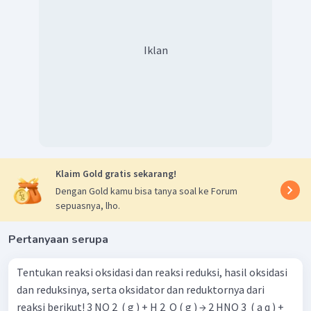
mengalami reduksi, sehingga ia merupakan
oksidator
,
HI
hasil reduksi
nya adalah
.
mengalami oksidasi, sehingga ia merupakan
reduktor
,
Iklan
S
hasil reduksi
nya adalah
.
Jadi, oksidator
, reduktor
, hasil oksidasi
, dan
hasil reduksi
.
Klaim Gold gratis sekarang!
Dengan Gold kamu bisa tanya soal ke Forum
sepuasnya, lho.
Pertanyaan serupa
Tentukan reaksi oksidasi dan reaksi reduksi, hasil oksidasi
dan reduksinya, serta oksidator dan reduktornya dari
reaksi berikut! 3 NO 2 ​ ( g ) + H 2 ​ O ( g ) → 2 HNO 3 ​ ( a q ) +