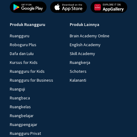
Produk Ruangguru
Produk Lainnya
Ruangguru
Brain Academy Online
Roboguru Plus
English Academy
Dafa dan Lulu
Skill Academy
Kursus for Kids
Ruangkerja
Ruangguru for Kids
Schoters
Ruangguru for Business
Kalananti
Ruanguji
Ruangbaca
Ruangkelas
Ruangbelajar
Ruangpengajar
Ruangguru Privat