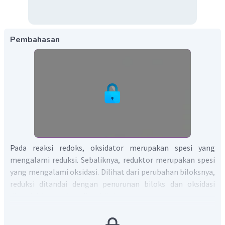
Pembahasan
Pada reaksi redoks, oksidator merupakan spesi yang
mengalami reduksi. Sebaliknya, reduktor merupakan spesi
yang mengalami oksidasi. Dilihat dari perubahan biloksnya,
reduksi ditandai dengan penurunan biloks dan oksidasi
ditandai dengan kenaikan biloks.
Menentukan biloks dalam
: