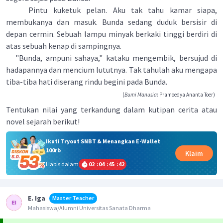
Pintu kuketuk pelan. Aku tak tahu kamar siapa,
membukanya dan masuk. Bunda sedang duduk bersisir di
depan cermin. Sebuah lampu minyak berkaki tinggi berdiri di
atas sebuah kenap di sampingnya.
"Bunda, ampuni sahaya," kataku mengembik, bersujud di
hadapannya dan mencium lututnya. Tak tahulah aku mengapa
tiba-tiba hati diserang rindu begini pada Bunda.
(
Bumi Manusia
: Pramoedya Ananta Toer)
Tentukan nilai yang terkandung dalam kutipan cerita atau
novel sejarah berikut!
Ikuti Tryout SNBT & Menangkan E-Wallet
100rb
Klaim
Habis dalam
02
:
04
:
45
:
42
E. Iga
Master Teacher
Mahasiswa/Alumni Universitas Sanata Dharma