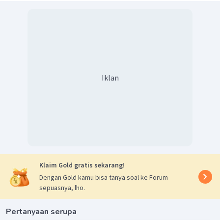
Iklan
Klaim Gold gratis sekarang!
Dengan Gold kamu bisa tanya soal ke Forum
sepuasnya, lho.
Pertanyaan serupa