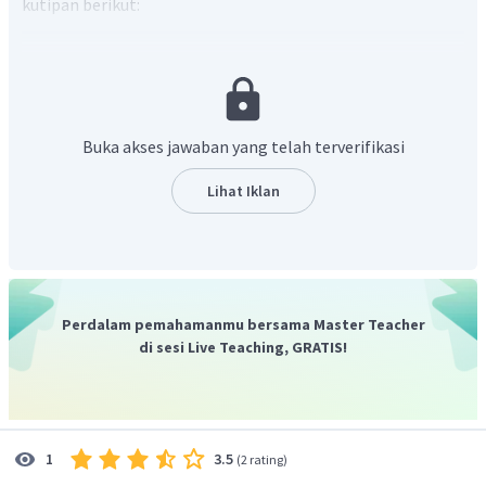
kutipan berikut:
“Rupanya kesopanan pun telah kau tinggalkan maka
tak segera sujud pada Bunda.”
“Bunda, ampuni sahaya," kataku mengembik,
bersujud di hadapannya dan mencium lututnya.”
Buka akses jawaban yang telah terverifikasi
Pada kutipan tersebut menunjukkan adanya perilaku sopan
Lihat Iklan
dan etika yang baik yakni nilai moral. Nilai moral/etik
adalah nilai yang dapat memberikan atau memancarkan
petuah atau ajaran yang berkaitan dengan etika atau
moral.
Dengan demikian, jawaban pertanyaan di atas adalah
Perdalam pemahamanmu bersama Master Teacher
“nilai moral”
di sesi Live Teaching, GRATIS!
3.5
1
(
2 rating
)