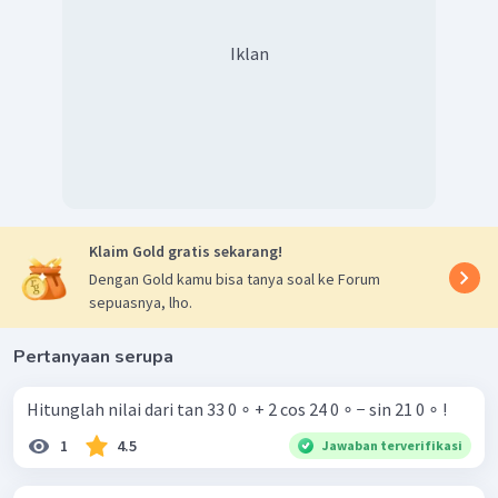
Iklan
Klaim Gold gratis sekarang!
Dengan Gold kamu bisa tanya soal ke Forum
sepuasnya, lho.
Pertanyaan serupa
Hitunglah nilai dari tan 33 0 ∘ + 2 cos 24 0 ∘ − sin 21 0 ∘ !
1
4.5
Jawaban terverifikasi