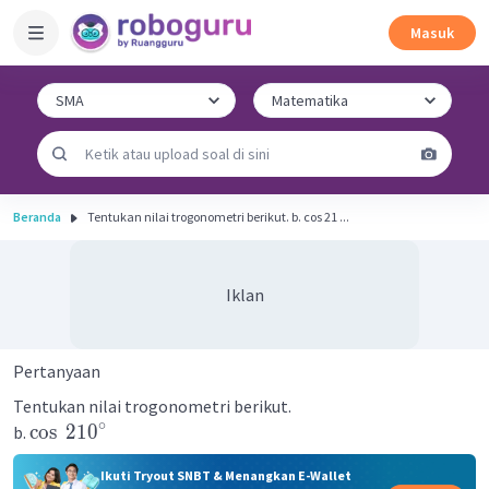
Masuk
Beranda
Tentukan nilai trogonometri berikut. b. cos 21 ...
Iklan
Pertanyaan
Tentukan nilai trogonometri berikut.
∘
cos
21
0
b.
Ikuti Tryout SNBT & Menangkan E-Wallet