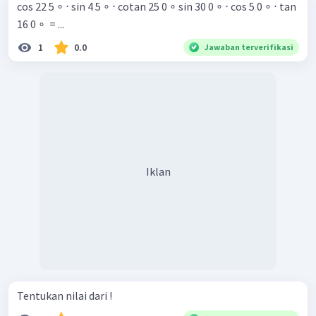
cos 22 5 ∘ ⋅ sin 4 5 ∘ ⋅ cotan 25 0 ∘ sin 30 0 ∘ ⋅ cos 5 0 ∘ ⋅ tan
16 0 ∘ ​ = ...
1
0.0
Jawaban terverifikasi
Iklan
Tentukan nilai dari !