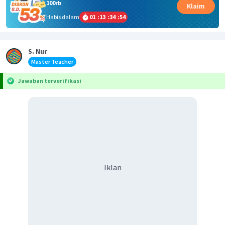
100rb
Klaim
Habis dalam
01
:
13
:
34
:
53
S. Nur
Master Teacher
Jawaban terverifikasi
Iklan