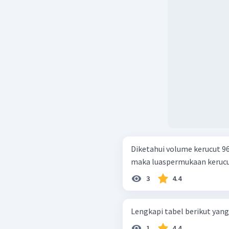
Diketahui volume kerucut 96 
maka luaspermukaan kerucut i
3
4.4
Lengkapi tabel berikut yang
1
4.4