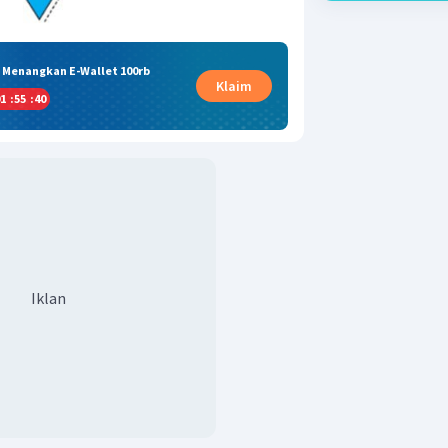
& Menangkan E-Wallet 100rb
Klaim
1
:
55
:
39
Iklan