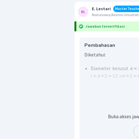
E. Lestari
Master Teach
Mahasiswa/Alumni Universita
Jawaban terverifikasi
Pembahasan
Diketahui:
Diameter kerucut
Garis pelukis kerucut
Gunakan
kare
tujuh.
Akan di tentukan Luas pe
Buka akses jaw
Luas permukaan adalah j
dari bangun tiga dimensi.
Diperoleh: