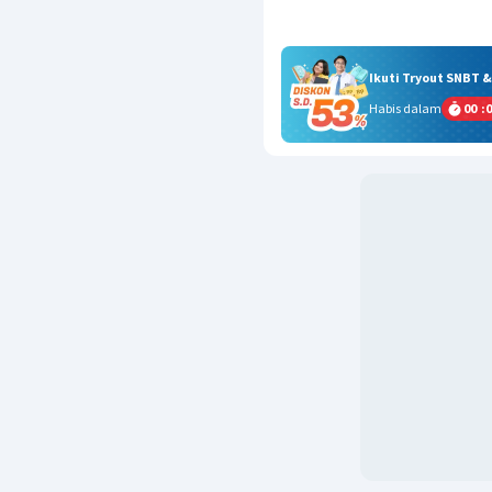
Ikuti Tryout SNBT 
Habis dalam
00
:
0