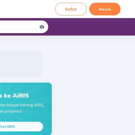
Daftar
Masuk
a ke AiRIS
dan belajar bareng AiRIS,
n pintarmu!
hat AiRIS