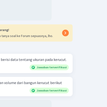
arang!
 tanya soal ke Forum sepuasnya, lho.
 berisi data tentang ukuran pada kerucut.
Jawaban terverifikasi
n volume dari bangun kerucut berikut
Jawaban terverifikasi