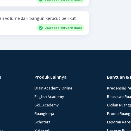
n volume dari bangun kerucut berikut
Jawaban terverifikasi
u
Produk Lainnya
Bantuan & 
Brain Academy Online
Kredensial P
English Academy
Beasiswa Ru
Skill Academy
Cicilan Ruang
Ruangkerja
Promo Ruang
Schoters
Laporan Kere
ess
Kalananti
Layanan Pen