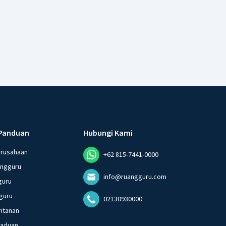
Panduan
Hubungi Kami
erusahaan
+62 815-7441-0000
angguru
info@ruangguru.com
guru
guru
02130930000
ntanan
gaduan