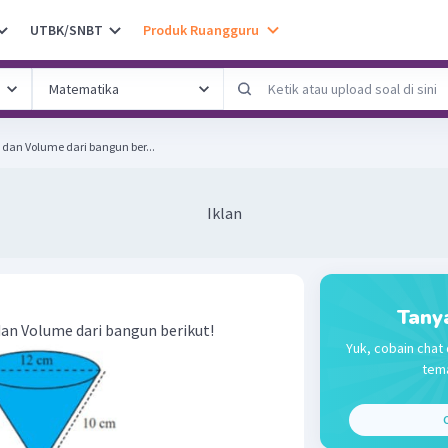
UTBK/SNBT
Produk Ruangguru
an Volume dari bangun ber...
Iklan
Tany
n Volume dari bangun berikut!
Yuk, cobain chat 
tema
C