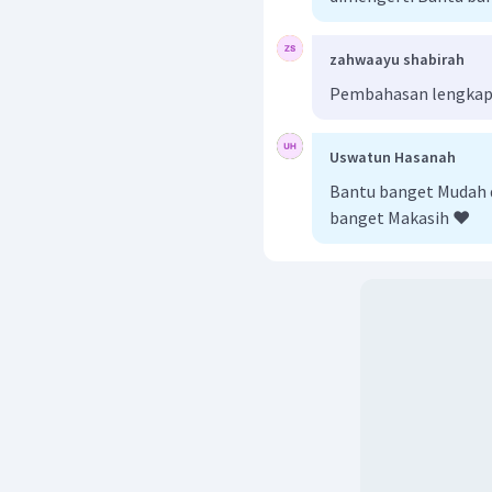
Kemudian diperoleh:
Volume
zahwaayu shabirah
Pembahasan lengkap b
Uswatun Hasanah
Jadi, volume kerucut ada
Bantu banget Mudah
banget Makasih ❤️