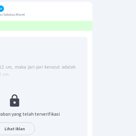
er
s Sebelas Maret
, maka jari-jari kerucut adalah
.
.
na jari-jari kerucut bukan kelipatan
rmukaan kerucut
aban yang telah terverifikasi
umlah luas yang menutupi bagian luar
Lihat Iklan