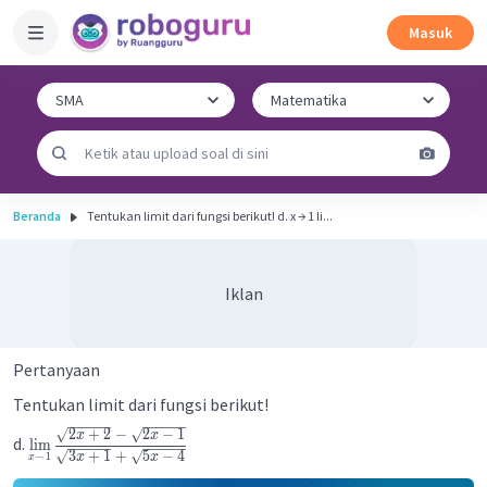
Masuk
Beranda
Tentukan limit dari fungsi berikut! d. x → 1 li...
Iklan
Pertanyaan
Tentukan limit dari fungsi berikut!
2
+
2
−
2
−
1
x
x
d.
lim
3
+
1
+
5
−
4
→
1
x
x
x