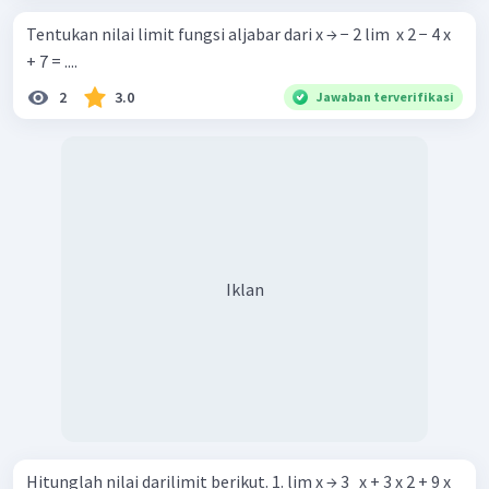
Tentukan nilai limit fungsi aljabar dari x → − 2 lim ​ x 2 − 4 x
+ 7 = ....
2
3.0
Jawaban terverifikasi
Iklan
Hitunglah nilai darilimit berikut. 1. lim x → 3 ​ ​ x + 3 x 2 + 9 x