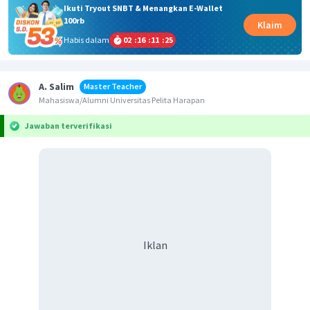
Ikuti Tryout SNBT & Menangkan E-Wallet
100rb
Klaim
Habis dalam
02
:
16
:
11
:
25
A. Salim
Master Teacher
Mahasiswa/Alumni Universitas Pelita Harapan
Jawaban terverifikasi
Iklan