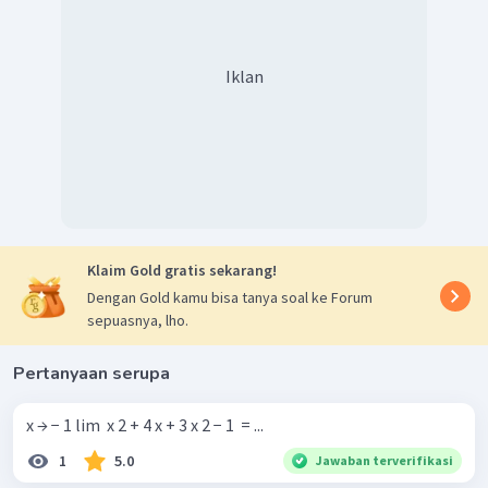
Iklan
Klaim Gold gratis sekarang!
Dengan Gold kamu bisa tanya soal ke Forum
sepuasnya, lho.
Pertanyaan serupa
x → − 1 lim ​ x 2 + 4 x + 3 x 2 − 1 ​ = ...
1
5.0
Jawaban terverifikasi