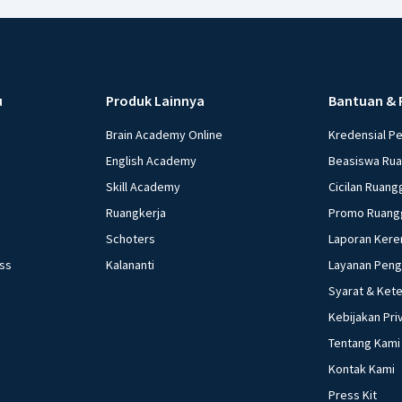
u
Produk Lainnya
Bantuan & 
Brain Academy Online
Kredensial P
English Academy
Beasiswa Ru
Skill Academy
Cicilan Ruang
Ruangkerja
Promo Ruang
Schoters
Laporan Kere
ess
Kalananti
Layanan Pen
Syarat & Ket
Kebijakan Pri
Tentang Kami
Kontak Kami
Press Kit