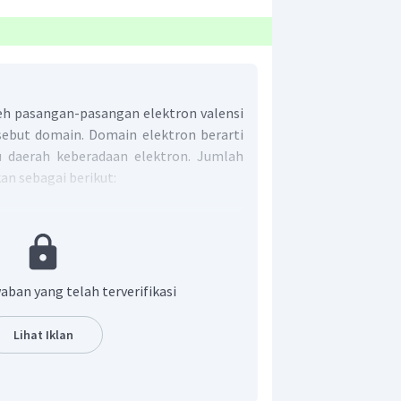
eh pasangan-pasangan elektron valensi
isebut domain. Domain elektron berarti
u daerah keberadaan elektron. Jumlah
an sebagai berikut:
n, baik ikatan tunggal, rangkap dua,
rupakan 1 domain.
ron bebas merupakan 1 domain.
aban yang telah terverifikasi
lektron valensi atom pusat (ev N)
 valensi = 5)
Lihat Iklan
umlah elektron yang berikatan (PEI)
 dengan N = 3