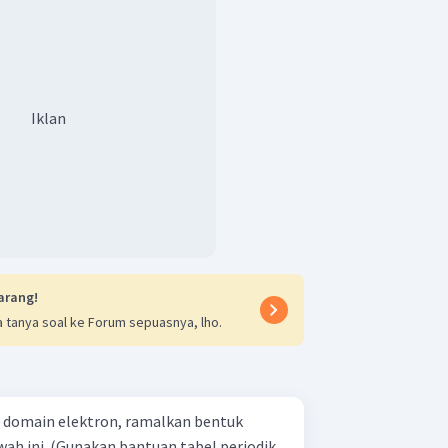
Iklan
arang!
 tanya soal ke Forum sepuasnya, lho.
domain elektron, ramalkan bentuk
ah ini. (Gunakan bantuan tabel periodik