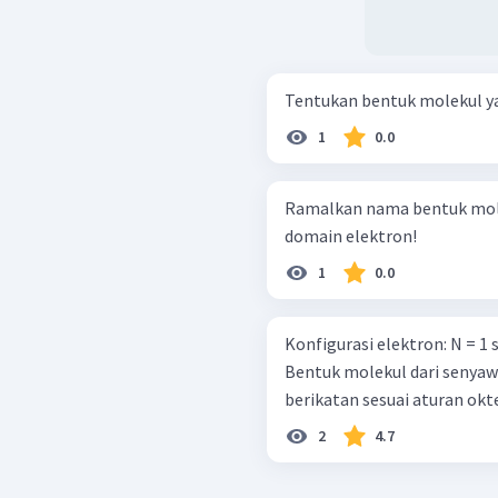
1
0.0
Ramalkan nama bentuk mole
domain elektron!
1
0.0
Konfigurasi elektron: N = 1 s 2 2 s 2 2 p 3 Cl = 1 s 2 2 s 2 2 p 6 3 s 2 3 p 5
Bentuk molekul dari senyawa
berikatan sesuai aturan okt
2
4.7