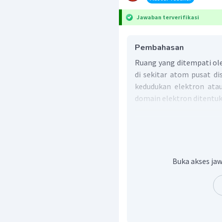
Jawaban terverifikasi
Pembahasan
Ruang yang ditempati ol
di sekitar atom pusat d
kedudukan elektron ata
domain elektron ditentuk
Setiap elektron ikata
atau rangkap tiga, me
Setiap pasangan elekt
Buka akses jaw
Langkah 1: Menentukan e
(elektron
Langkah 2: Menentukan j
Jumlah H yang berikatan