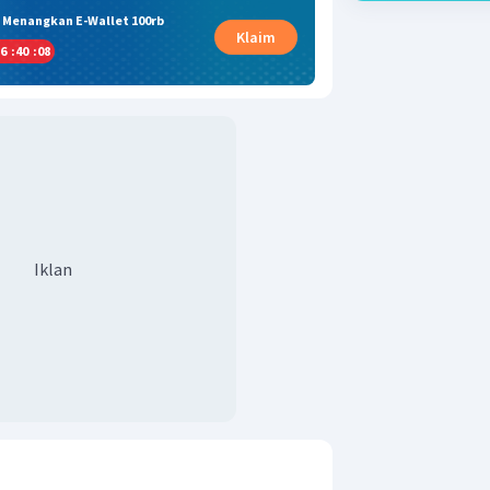
& Menangkan E-Wallet 100rb
Klaim
6
:
40
:
07
Iklan