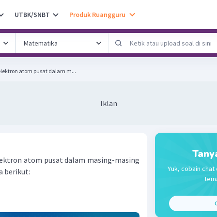
UTBK/SNBT
Produk Ruangguru
lektron atom pusat dalam m...
Iklan
Tany
lektron atom pusat dalam masing-masing
Yuk, cobain chat 
 berikut:
tema
C