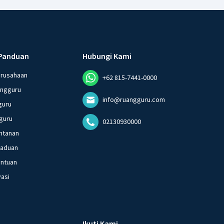
Panduan
Hubungi Kami
erusahaan
+62 815-7441-0000
angguru
info@ruangguru.com
guru
guru
02130930000
ntanan
gaduan
entuan
vasi
Ikuti Kami