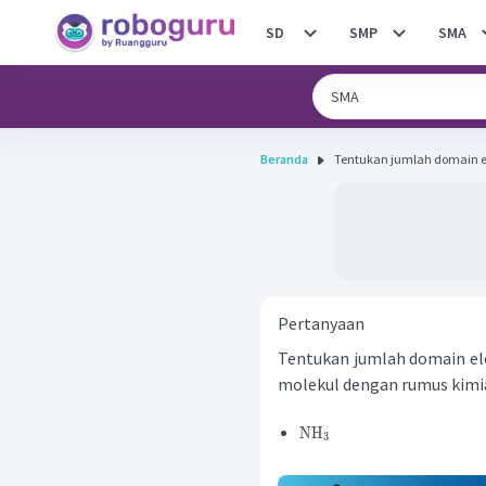
SD
SMP
SMA
Beranda
Tentukan jumlah domain e
Pertanyaan
Tentukan jumlah domain e
molekul dengan rumus kimia
NH
3