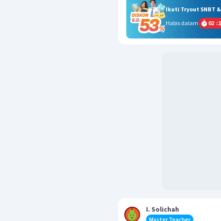
Ikuti Tryout SNBT 
Habis dalam
02
:
1
I. Solichah
Master Teacher