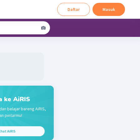
Daftar
Masuk
a ke AiRIS
dan belajar bareng AiRIS,
n pintarmu!
hat AiRIS