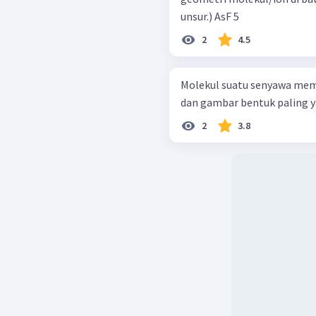
unsur.) AsF 5 ​
2
4.5
Molekul suatu senyawa memi
dan gambar bentuk paling y
2
3.8