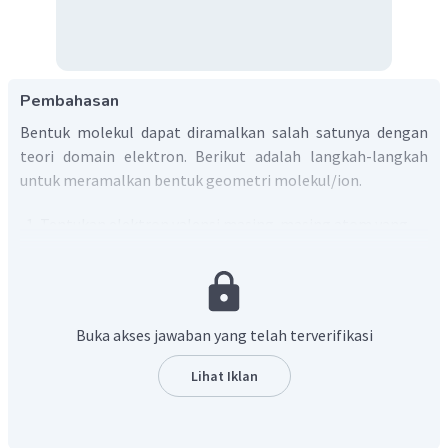
Pembahasan
Bentuk molekul dapat diramalkan salah satunya dengan
teori domain elektron. Berikut adalah langkah-langkah
untuk meramalkan bentuk geometri molekul/ion.
Tentukan elektron valensi masing-masing atom yang
berikatan.
2
10
3
−
As
=
[
Ar
]
4
s
3
d
4
p
e
valensi
=
5
33
2
5
−
F
=
[
He
]
2
s
2
p
e
valensi
=
7
9
Buka akses jawaban yang telah terverifikasi
Ada 5 atom F, maka total elektron di sekitar atom
Lihat Iklan
pusat adalah 10 elektron atau lima pasang. 5 elektron
dari atom As dan 5 elektron dari atom F.