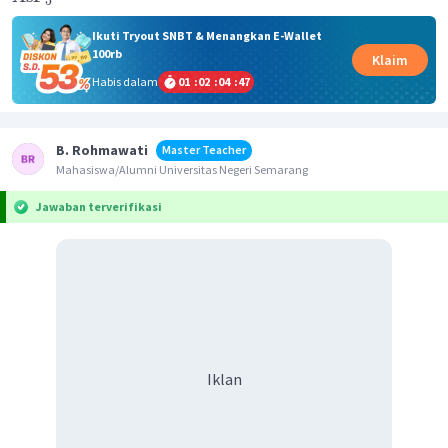
5
Ikuti Tryout SNBT & Menangkan E-Wallet
100rb
Klaim
Habis dalam
01
:
02
:
04
:
47
B. Rohmawati
Master Teacher
Mahasiswa/Alumni Universitas Negeri Semarang
Jawaban terverifikasi
Iklan