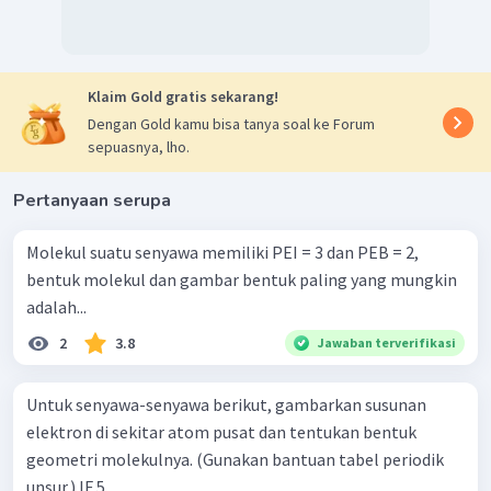
Klaim Gold gratis sekarang!
Dengan Gold kamu bisa tanya soal ke Forum
Tuliskan kedalam notasi VSEPR:
sepuasnya, lho.
AX
E
m
n
m = jumlah PEI
Pertanyaan serupa
n = jumlah PEB
AX
E
AX
Notasi struktur tersebut adalah
atau
.
5
0
5
Molekul suatu senyawa memiliki PEI = 3 dan PEB = 2,
bentuk molekul dan gambar bentuk paling yang mungkin
Terjemahkan notasi VSEPR ke dalam bentuk
adalah...
geometrinya.
Berdasarkan domain elektronnya, bentuk molekul
2
3.8
Jawaban terverifikasi
AX
= segitiga bipiramida.
5
Untuk senyawa-senyawa berikut, gambarkan susunan
AsF
Jadi, bentuk geometri molekul
adalah segitiga
5
elektron di sekitar atom pusat dan tentukan bentuk
bipiramida.
geometri molekulnya. (Gunakan bantuan tabel periodik
unsur.) IF 5 ​