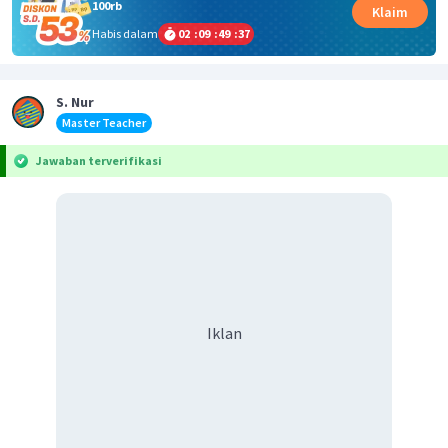
100rb
Klaim
Habis dalam
02
:
09
:
49
:
37
S. Nur
Master Teacher
Jawaban terverifikasi
Iklan