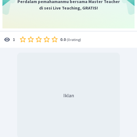
Perdalam pemahamanmu bersama Master Teacher
di sesi Live Teaching, GRATIS!
0.0
1
(
0 rating
)
Iklan