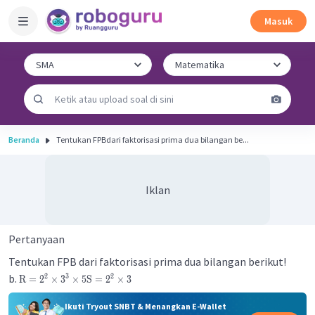
Masuk
Beranda
Tentukan FPBdari faktorisasi prima dua bilangan be...
Iklan
Pertanyaan
Tentukan FPB dari faktorisasi prima dua bilangan berikut!
b.
2
3
2
R
=
2
×
3
×
5
S
=
2
×
3
Ikuti Tryout SNBT & Menangkan E-Wallet