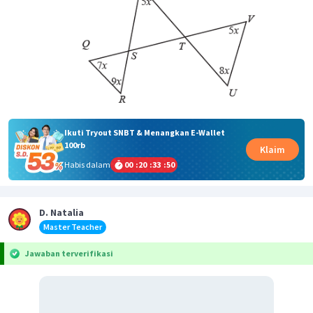
Ikuti Tryout SNBT & Menangkan E-Wallet
100rb
Klaim
Habis dalam
00
:
20
:
33
:
50
D. Natalia
Master Teacher
Jawaban terverifikasi