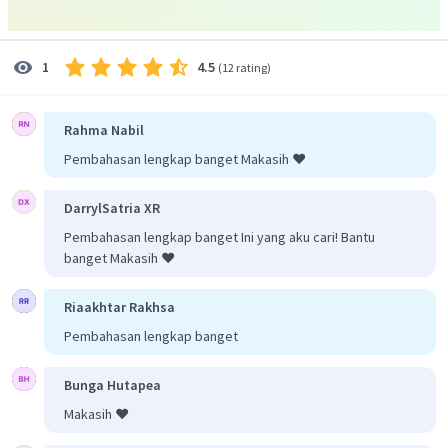
=
7
,
5
∠
TUV
Substitusikan nilai
ke besar sudut
x
sehingga diperoleh hasil sebagai berikut.
∠
TUV
=
8
x
4.5
1
(
12 rating
)
∘
=
8
×
7
,
5
∘
=
6
0
∘
∠
TUV
6
0
Jadi, besar sudut
adalah
.
Rahma Nabil
Pembahasan lengkap banget Makasih ❤️
DarrylSatria XR
Pembahasan lengkap banget Ini yang aku cari! Bantu
banget Makasih ❤️
Riaakhtar Rakhsa
Pembahasan lengkap banget
Bunga Hutapea
Makasih ❤️