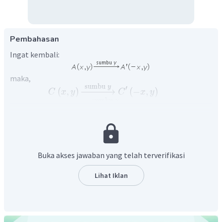
Pembahasan
Ingat kembali:
maka,
sumbu
y
′
(
,
)
(
−
,
)
C
x
y
C
x
y
sumbu
y
′
(
4
,
−
5
)
(
−
4
,
−
5
)
C
C
′
(
−
4
,
−
5
)
Jadi, jawaban yang benar adalah
.
C
Buka akses jawaban yang telah terverifikasi
Lihat Iklan