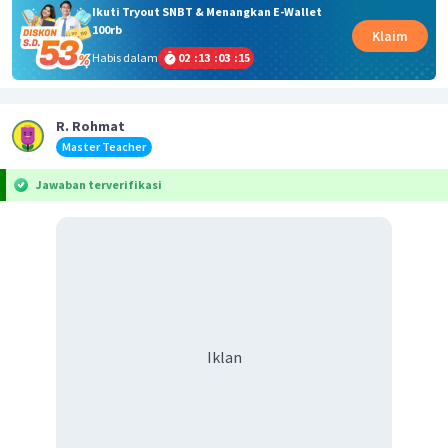
Ikuti Tryout SNBT & Menangkan E-Wallet
100rb
Klaim
Habis dalam
02
:
13
:
03
:
15
R. Rohmat
Master Teacher
Jawaban terverifikasi
Iklan