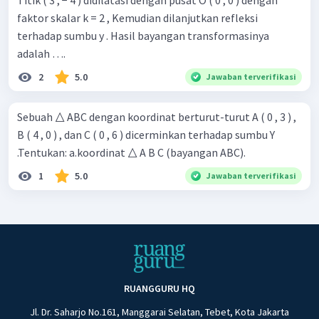
Titik ( 3 , − 4 ) didilatasi dengan pusat O ( 0 , 0 ) dengan
faktor skalar k = 2 , Kemudian dilanjutkan refleksi
terhadap sumbu y . Hasil bayangan transformasinya
adalah ….
2
5.0
Jawaban terverifikasi
Sebuah △ ABC dengan koordinat berturut-turut A ( 0 , 3 ) ,
B ( 4 , 0 ) , dan C ( 0 , 6 ) dicerminkan terhadap sumbu Y
.Tentukan: a.koordinat △ A B C (bayangan ABC).
1
5.0
Jawaban terverifikasi
RUANGGURU HQ
Jl. Dr. Saharjo No.161, Manggarai Selatan, Tebet, Kota Jakarta