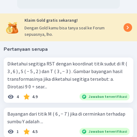
Klaim Gold gratis sekarang!
Dengan Gold kamu bisa tanya soal ke Forum
sepuasnya, lho.
Pertanyaan serupa
Diketahui segitiga RST dengan koordinat titik sudut di R (
3 , 6 ) , S ( − 5 , 2 ) dan T ( 3 , − 3 ) . Gambar bayangan hasil
transformasinya jika diketahui segitiga tersebut: a.
Dirotasi 9 0 ∘ sear...
4
4.9
Jawaban terverifikasi
Bayangan dari titik M ( 6 , − 7 ) jika di cerminkan terhadap
sumbu Y adalah ...
1
4.5
Jawaban terverifikasi