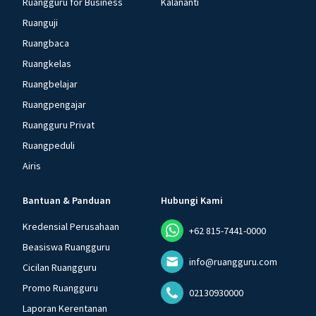
Ruangguru for Business
Kalananti
Ruanguji
Ruangbaca
Ruangkelas
Ruangbelajar
Ruangpengajar
Ruangguru Privat
Ruangpeduli
Airis
Bantuan & Panduan
Hubungi Kami
Kredensial Perusahaan
+62 815-7441-0000
Beasiswa Ruangguru
info@ruangguru.com
Cicilan Ruangguru
Promo Ruangguru
02130930000
Laporan Kerentanan