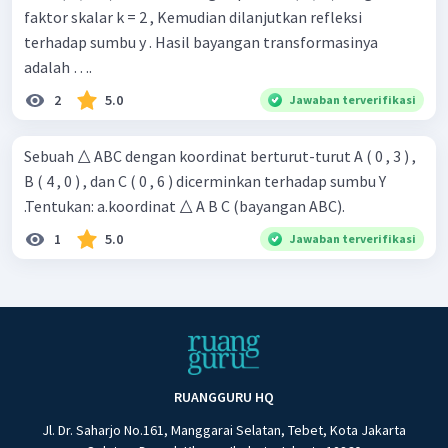
faktor skalar k = 2 , Kemudian dilanjutkan refleksi
terhadap sumbu y . Hasil bayangan transformasinya
adalah ….
2
5.0
Jawaban terverifikasi
Sebuah △ ABC dengan koordinat berturut-turut A ( 0 , 3 ) ,
B ( 4 , 0 ) , dan C ( 0 , 6 ) dicerminkan terhadap sumbu Y
.Tentukan: a.koordinat △ A B C (bayangan ABC).
1
5.0
Jawaban terverifikasi
RUANGGURU HQ
Jl. Dr. Saharjo No.161, Manggarai Selatan, Tebet, Kota Jakarta