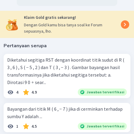
Klaim Gold gratis sekarang!
Dengan Gold kamu bisa tanya soal ke Forum
sepuasnya, lho.
Pertanyaan serupa
Diketahui segitiga RST dengan koordinat titik sudut di R (
3 , 6 ) , S ( − 5 , 2 ) dan T ( 3 , − 3 ) . Gambar bayangan hasil
transformasinya jika diketahui segitiga tersebut: a.
Dirotasi 9 0 ∘ sear...
4
4.9
Jawaban terverifikasi
Bayangan dari titik M ( 6 , − 7 ) jika di cerminkan terhadap
sumbu Y adalah ...
1
4.5
Jawaban terverifikasi