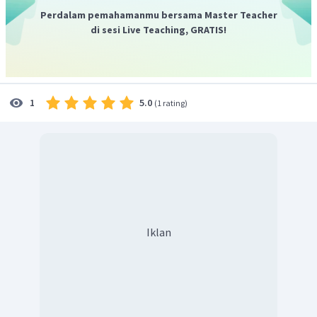
Perdalam pemahamanmu bersama Master Teacher
di sesi Live Teaching, GRATIS!
5.0
1
(
1 rating
)
Iklan