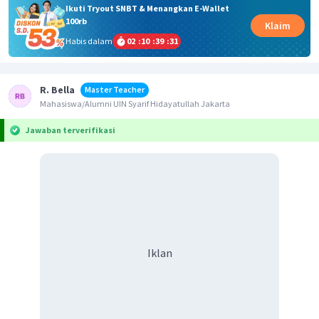
Ikuti Tryout SNBT & Menangkan E-Wallet
100rb
Klaim
Habis dalam
02
:
10
:
39
:
31
R. Bella
Master Teacher
Mahasiswa/Alumni UIN Syarif Hidayatullah Jakarta
Jawaban terverifikasi
Iklan