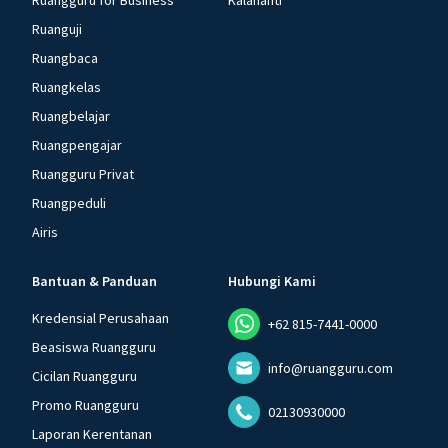
Ruangguru for Business
Kalananti
Ruanguji
Ruangbaca
Ruangkelas
Ruangbelajar
Ruangpengajar
Ruangguru Privat
Ruangpeduli
Airis
Bantuan & Panduan
Hubungi Kami
Kredensial Perusahaan
+62 815-7441-0000
Beasiswa Ruangguru
info@ruangguru.com
Cicilan Ruangguru
Promo Ruangguru
02130930000
Laporan Kerentanan