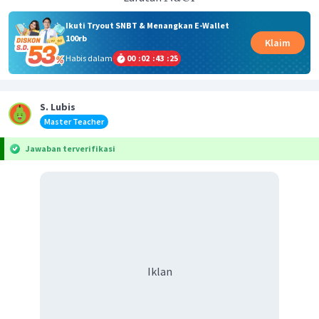
Ikuti Tryout SNBT & Menangkan E-Wallet
100rb
Klaim
Habis dalam
00
:
02
:
43
:
25
S. Lubis
Master Teacher
Jawaban terverifikasi
Iklan