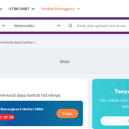
UTBK/SNBT
Produk Ruangguru
n menurut daya hantar l...
Iklan
Tany
 menurut daya hantar listriknya.
Yuk, cobain chat 
tema
& Menangkan E-Wallet 100rb
Klaim
1
:
37
:
54
C