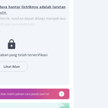
aya hantar listriknya adalah larutan
olit.
istrik, larutan dapat dibagi menjadi dua
lit dan non elektrolit.
adalah larutan yang dapat
trik. Larutan elektrolit juga dibagi
aya hantar listriknya yaitu, larutan
ktrolit lemah.
aban yang telah terverifikasi
it
adalah larutan yang tidak dapat
trik.
Lihat Iklan