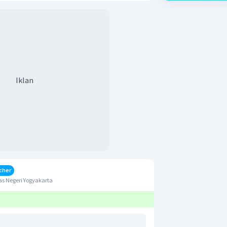
Iklan
cher
s Negeri Yogyakarta