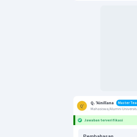
Q. 'Ainillana
Master Tea
Q'
Mahasiswa/Alumni Universita
Jawaban terverifikasi
Pembahasan