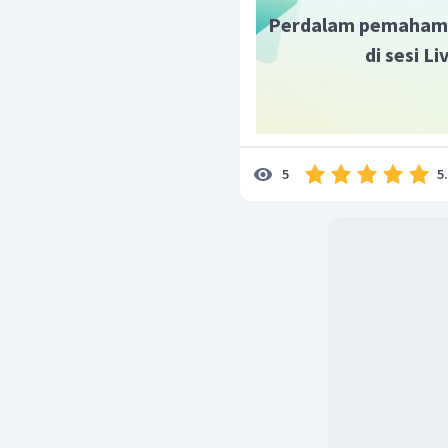
Perdalam pemaham
di sesi L
5
5