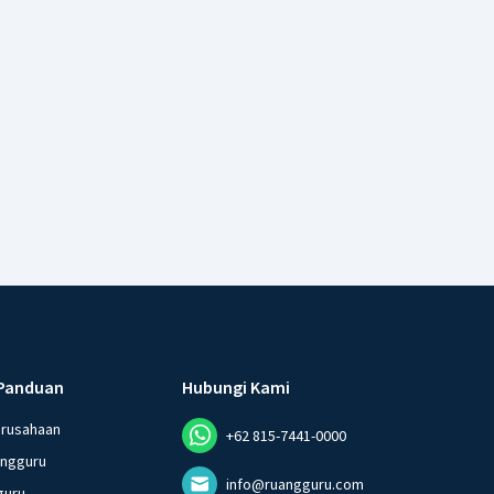
Panduan
Hubungi Kami
erusahaan
+62 815-7441-0000
angguru
info@ruangguru.com
guru