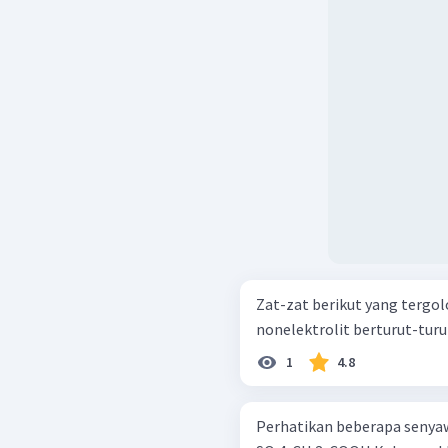
Zat-zat berikut yang tergol
nonelektrolit berturut-turut
1
4.8
Perhatikan beberapa senyawa berikut ini: Ca ( OH ) 2