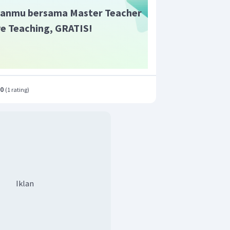
anmu bersama Master Teacher
ive Teaching, GRATIS!
.0
(
1 rating
)
Iklan