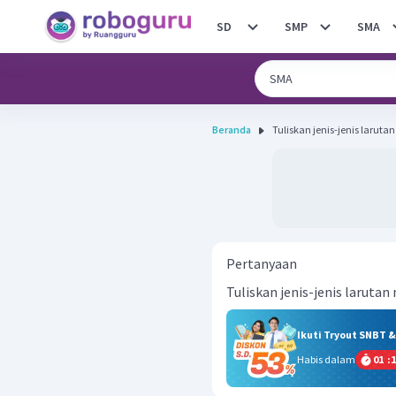
SD
SMP
SMA
Beranda
Tuliskan jenis-jenis laruta
Pertanyaan
Tuliskan jenis-jenis larutan
Ikuti Tryout SNBT 
Habis dalam
01
:
1