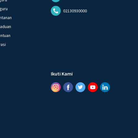
guru
02130930000
ntanan
gaduan
entuan
vasi
Ikuti Kami