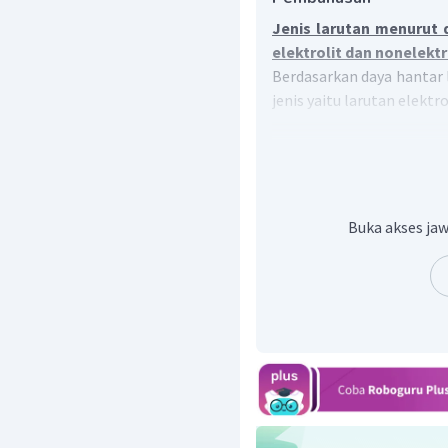
Jenis larutan menurut d
elektrolit dan nonelektr
Berdasarkan daya hantar l
jenis yaitu larutan elektro
Larutan elektrolit
menghantarkan arus lis
berdasarkan kekuatan d
elektrolit kuat dan ele
Buka akses jaw
Larutan nonelektrol
menghantarkan arus lis