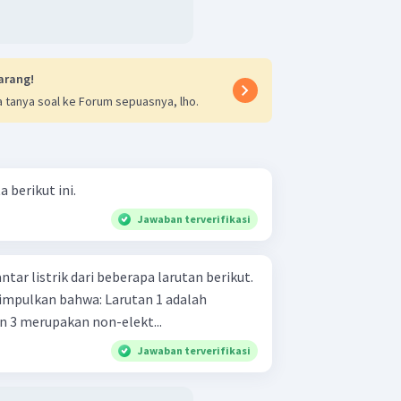
arang!
 tanya soal ke Forum sepuasnya, lho.
 berikut ini.
Jawaban terverifikasi
ntar listrik dari beberapa larutan berikut.
bahwa: Larutan 1 adalah
Larutan 2 dan 3 merupakan non-elekt...
Jawaban terverifikasi