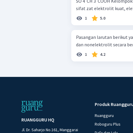
SO 4 ​ CH 3 ​ COOH Kelompokkanlah senyawa tersebut berdasarkan
sifat zat elektrolit kuat, elek
1
5.0
Pasangan larutan berikut y
dan nonelektrolit secara ber
1
4.2
Produk Ruanggur
Ruangguru
RUANGGURU HQ
Roboguru Plus
Jl. Dr. Saharjo No.161, Manggarai
Dafa dan Lulu