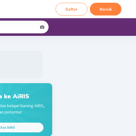
Daftar
Masuk
a ke AiRIS
dan belajar bareng AiRIS,
n pintarmu!
hat AiRIS