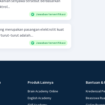
trol...
Jawaban terverifikasi
ang merupakan pasangan elektrolit kuat
turut-turut adalah....
Jawaban terverifikasi
u
Produk Lainnya
Bantuan & 
Brain Academy Online
Kredensial P
English Academy
Beasiswa Ru
Skill Academy
Cicilan Ruang