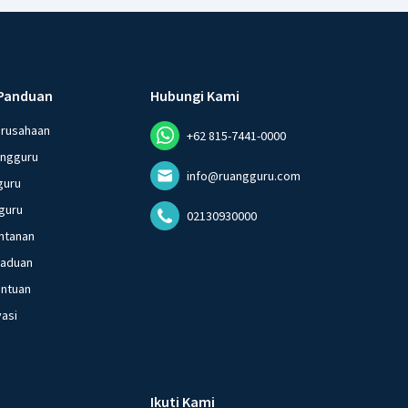
Panduan
Hubungi Kami
erusahaan
+62 815-7441-0000
angguru
info@ruangguru.com
guru
guru
02130930000
ntanan
gaduan
entuan
vasi
Ikuti Kami