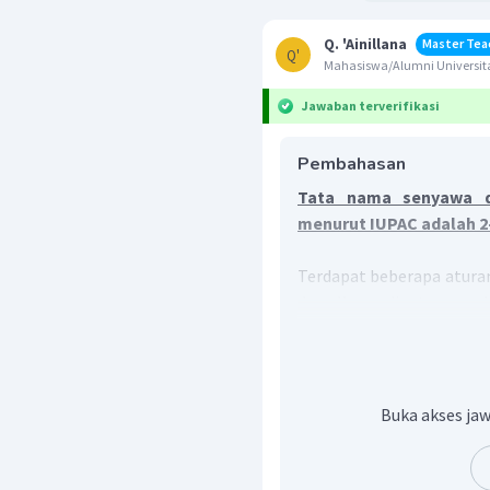
Q. 'Ainillana
Master Tea
Q'
Mahasiswa/Alumni Universita
Jawaban terverifikasi
Pembahasan
Tata nama senyawa di
menurut IUPAC adalah 2-
Terdapat beberapa atura
dan alkana, diantaranya d
Pada alkana, yang m
dengan karbon paling
Pada alkana, nomor ca
Buka akses jaw
Pada alkena, rangkap d
penamaan cabang di
urutan abjad terlebih