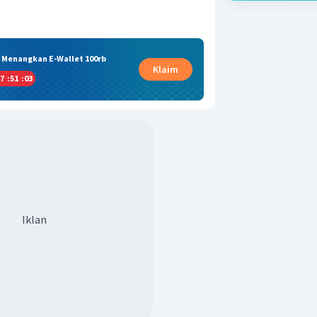
& Menangkan E-Wallet 100rb
Klaim
7
:
51
:
02
Iklan