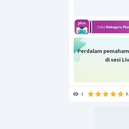
lebih dahulu sebelum 
Sehingga,
tata nama sen
menurut IUPAC adalah
2-
Perdalam pemaham
di sesi L
5
1