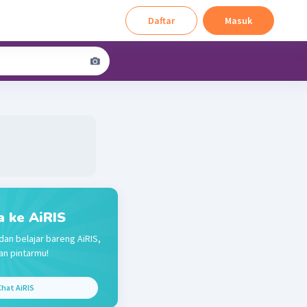
Daftar
Masuk
a ke AiRIS
dan belajar bareng AiRIS,
n pintarmu!
hat AiRIS