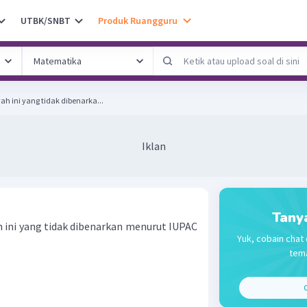
UTBK/SNBT
Produk Ruangguru
 ini yang tidak dibenarka...
Iklan
Tany
ini yang tidak dibenarkan menurut IUPAC
Yuk, cobain chat 
tema
C