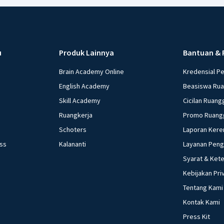
u
Produk Lainnya
Bantuan & 
Brain Academy Online
Kredensial P
English Academy
Beasiswa Ru
Skill Academy
Cicilan Ruang
Ruangkerja
Promo Ruang
Schoters
Laporan Kere
ess
Kalananti
Layanan Pen
Syarat & Ket
Kebijakan Pri
Tentang Kami
Kontak Kami
Press Kit