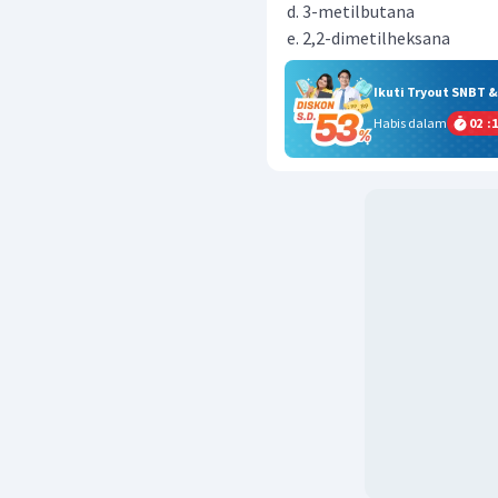
3-metilbutana
2,2-dimetilheksana
Ikuti Tryout SNBT 
Habis dalam
02
:
1