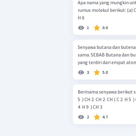
Apa nama yang mungkin unt
rumus molekul berikut: (a) C 3 H 8 (b) C 3 H 6 (c) C 3 H 4 (d) CH 4 (e) C 2
H 6
1
0.0
Senyawa butana dan butena
sama. SEBAB Butana dan butena keduanya mempunyai rantai karbon
yang terdiri dari empat ato
3
5.0
Berinama senyawa berikut sesuai aturan IUP
5 ​ ) CH 2 ​ CH 2 ​ CH ( C 2 ​ H 5 ​ ) CH 3 ​ CH 3 ​ = C ( C 2 ​ H 5 ​ ) CH 2 
4 ​ H 9 ​ ) CH 3 ​
2
4.7