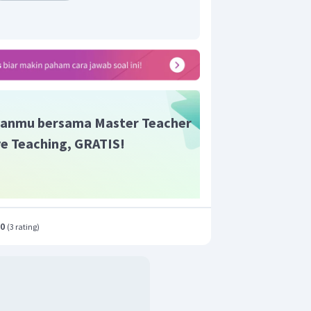
metil)
yawa pada opsi yang tidak dibenarkan
metil-3-etilheksana (opsi C).
anmu bersama Master Teacher
ive Teaching, GRATIS!
.0
(
3 rating
)