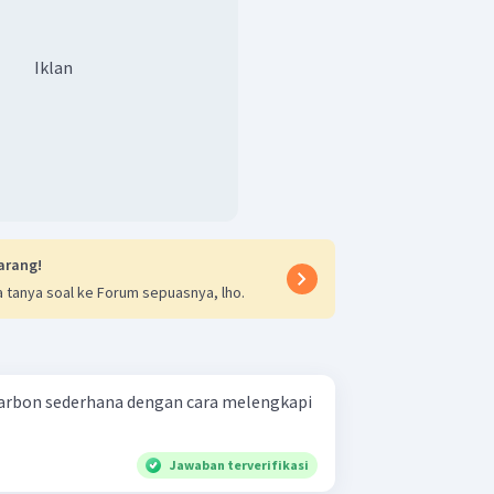
Iklan
arang!
 tanya soal ke Forum sepuasnya, lho.
arbon sederhana dengan cara melengkapi
Jawaban terverifikasi