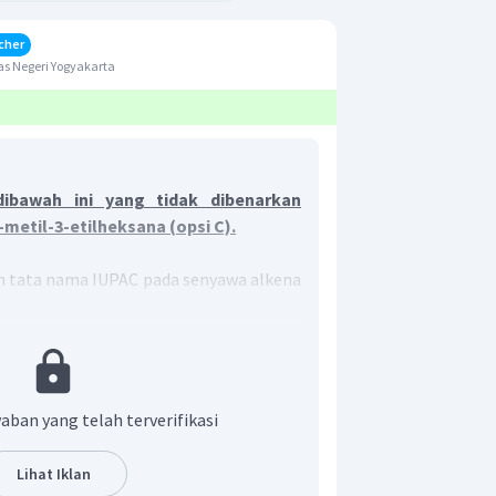
cher
s Negeri Yogyakarta
bawah ini yang tidak dibenarkan
metil-3-etilheksana (opsi C).
n tata nama IUPAC pada senyawa alkena
alah:
enjadi rantai induk adalah rantai
 panjang
bang dibuat sekecil mungkin
aban yang telah terverifikasi
iletakkan pada nomor paling kecil
mulai dari cabang yang memiliki
Lihat Iklan
 dahulu (contohnya: etil diletakkan