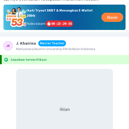
Ikuti Tryout SNBT & Menangkan E-Wallet
100rb
Klaim
Habis dalam
00
:
13
:
29
:
54
J. Khairina
Master Teacher
Mahasiswa/Alumni Universitas Pendidikan Indonesia
Jawaban terverifikasi
Iklan