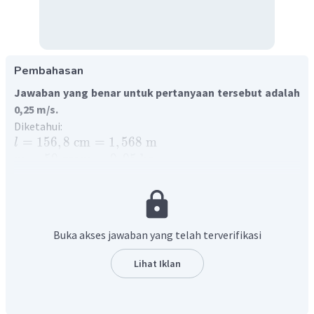
Pembahasan
Jawaban yang benar untuk pertanyaan tersebut adalah
0,25 m/s.
Diketahui:
=
156
,
8
cm
=
1
,
568
m
l
=
50
gram
=
0
,
05
kg
m
=
10
cm
=
0
,
1
m
A
2
=
9
,
8
m
/
s
g
Ditanya:
Jawab:
Buka akses jawaban yang telah terverifikasi
Ayunan sederhana memiliki frekuensi getaran yang
dirumuskan:
Lihat Iklan
1
g
=
f
2
π
l
9
,
8
1
=
2
1
,
568
π