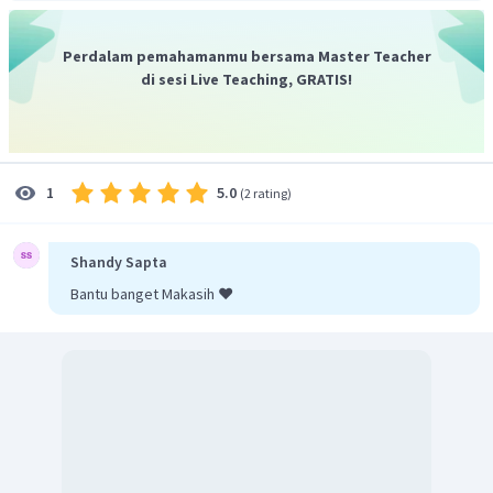
1
=
⋅
2
,
5
2
π
1
,
25
=
Hz
π
Perdalam pemahamanmu bersama Master Teacher
Kecepatan maksimum pada gerak harmonik sederhana
di sesi Live Teaching, GRATIS!
dirumuskan:
5.0
1
(
2 rating
)
Jadi, kecepatan maksimum beban sebesar 0,25 m/s.
Shandy Sapta
Bantu banget Makasih ❤️