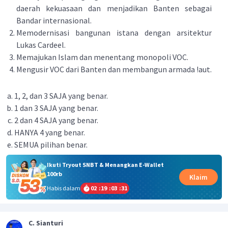
daerah kekuasaan dan menjadikan Banten sebagai
Bandar internasional.
Memodernisasi bangunan istana dengan arsitektur
Lukas Cardeel.
Memajukan Islam dan menentang monopoli VOC.
Mengusir VOC dari Banten dan membangun armada !aut.
1, 2, dan 3 SAJA yang benar.
1 dan 3 SAJA yang benar.
2 dan 4 SAJA yang benar.
HANYA 4 yang benar.
SEMUA pilihan benar.
Ikuti Tryout SNBT & Menangkan E-Wallet
100rb
Klaim
Habis dalam
02
:
19
:
03
:
30
C. Sianturi