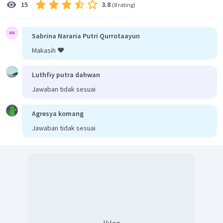
3.8
15
(
8 rating
)
Sabrina Nararia Putri Qurrotaayun
Makasih ❤️
Luthfiy putra dahwan
Jawaban tidak sesuai
Agresya komang
Jawaban tidak sesuai
Iklan