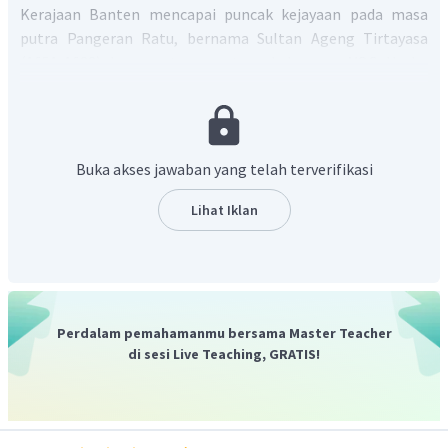
Kerajaan Banten mencapai puncak kejayaan pada masa
putra Pangeran Ratu, bernama Sultan Ageng Tirtayasa
(1651-1682). Ia sangat menentang kekuasaan VOC. Usaha
Sultan Ageng Tirtayasa untuk mengalahkan VOC yaitu;
Memajukan wilayah perdagangan Banten hingga ke
bagian selatan Pulau Sumatera dan Kalimantan.
Buka akses jawaban yang telah terverifikasi
Banten dijadikan tempat perdagangan internasional
yang mempertemukan pedagang lokal dengan
Lihat Iklan
pedagang Eropa.
Memajukan pendidikan dan kebudayaan Islam.
Melakukan modernisasi bangunan keraton dengan
bantuan arsitektur Lucas Cardeel.
Membangun armada laut untuk melindungi
Perdalam pemahamanmu bersama Master Teacher
perdagangan dari kerajaan lain dan serangan pasukan
di sesi Live Teaching, GRATIS!
Eropa.
Menguasai pelabuhan Jayakarta yang dilakukan.