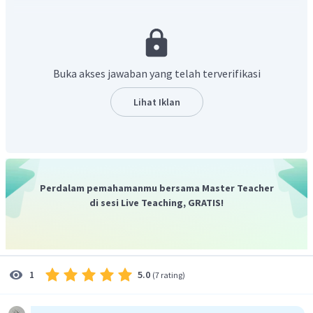
ke-13 adalah:
Buka akses jawaban yang telah terverifikasi
Lihat Iklan
Jadi, suku ke-14 barisan aritmetika bertingkat tersebut
Perdalam pemahamanmu bersama Master Teacher
adalah:
di sesi Live Teaching, GRATIS!
Jadi, jawaban yang tepat adalah C.
5.0
1
(
7 rating
)