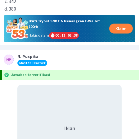
342
380
Ikuti Tryout SNBT & Menangkan E-Wallet
100rb
Klaim
Habis dalam
00
:
13
:
03
:
37
N. Puspita
Master Teacher
Jawaban terverifikasi
Iklan