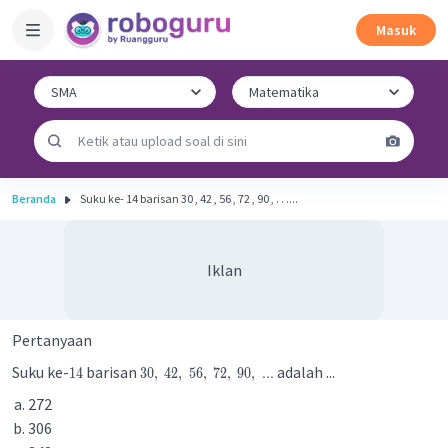
Masuk
Beranda
Suku ke- 14 barisan 30 , 42 , 56 , 72 , 90 , . . ....
Iklan
Pertanyaan
Suku ke-
barisan
adalah ...
14
30
,
42
,
56
,
72
,
90
,
.
.
.
272
306