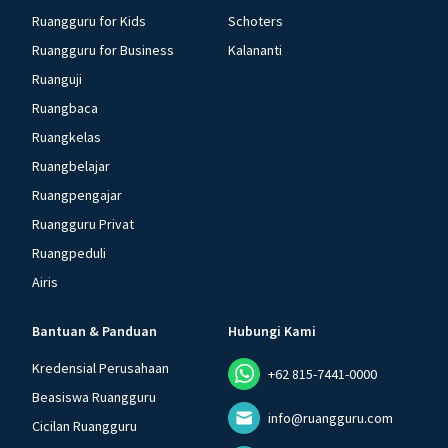
Ruangguru for Kids
Schoters
Ruangguru for Business
Kalananti
Ruanguji
Ruangbaca
Ruangkelas
Ruangbelajar
Ruangpengajar
Ruangguru Privat
Ruangpeduli
Airis
Bantuan & Panduan
Hubungi Kami
Kredensial Perusahaan
+62 815-7441-0000
Beasiswa Ruangguru
info@ruangguru.com
Cicilan Ruangguru