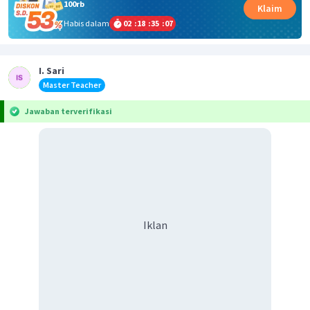
100rb
Klaim
Habis dalam
02
:
18
:
35
:
06
I. Sari
Master Teacher
Jawaban terverifikasi
Iklan