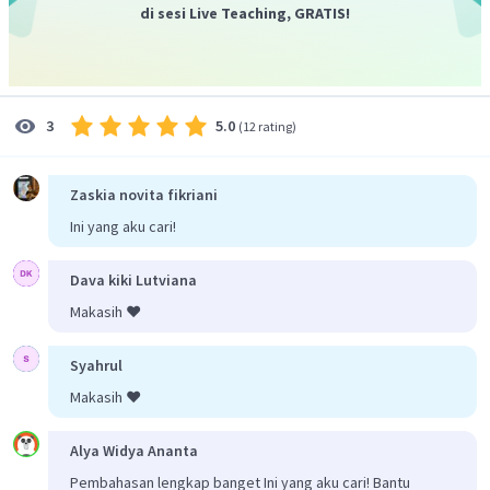
di sesi Live Teaching, GRATIS!
5.0
3
(
12 rating
)
Zaskia novita fikriani
Ini yang aku cari!
Dava kiki Lutviana
Makasih ❤️
Syahrul
Makasih ❤️
Alya Widya Ananta
Pembahasan lengkap banget Ini yang aku cari! Bantu