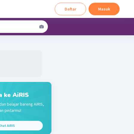
Daftar
Masuk
a ke AiRIS
dan belajar bareng AiRIS,
n pintarmu!
hat AiRIS