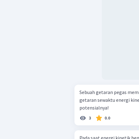
Sebuah getaran pegas memi
getaran sewaktu energi kine
potensialnya!
3
0.0
Pada saat energi kinetik be