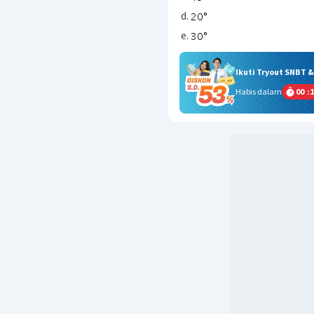
Ikuti Tryout SNBT 
Habis dalam
00
:
1