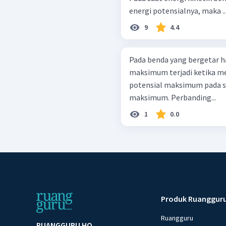
energi potensialnya, maka ..
9
4.4
Pada benda yang bergetar h
maksimum terjadi ketika me
potensial maksimum pada 
maksimum. Perbanding...
1
0.0
Produk Ruanggur
Ruangguru
RUANGGURU HQ