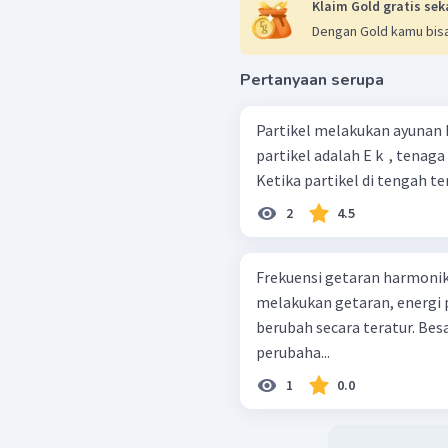
Klaim Gold gratis sek
Dengan Gold kamu bisa
Pertanyaan serupa
Partikel melakukan ayunan 
partikel adalah E k ​ , tenaga 
Ketika partikel di tengah­ t
2
4.5
Frekuensi getaran harmonik
melakukan getaran, energi p
berubah secara teratur. Be
perubaha...
1
0.0