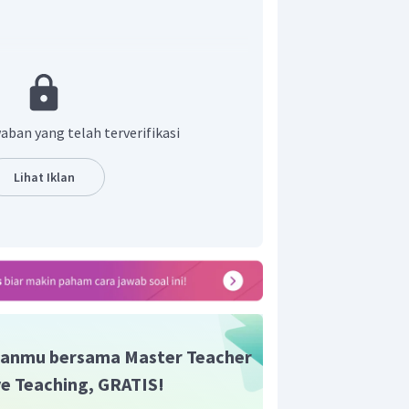
sederhana, energi kinetik benda
ut.
aban yang telah terverifikasi
alnya adalah:
Lihat Iklan
gan tiga kali
Ep,
maka:
anmu bersama Master Teacher
t simpangannya adalah
.
ive Teaching, GRATIS!
t adalah E.