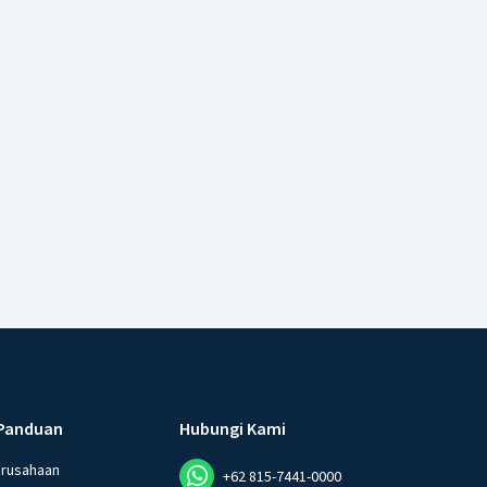
Panduan
Hubungi Kami
erusahaan
+62 815-7441-0000