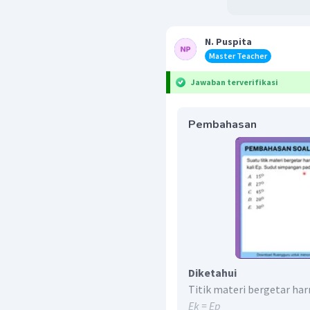
N. Puspita
Master Teacher
Jawaban terverifikasi
Pembahasan
Diketahui
Titik materi bergetar ha
Ek = Ep