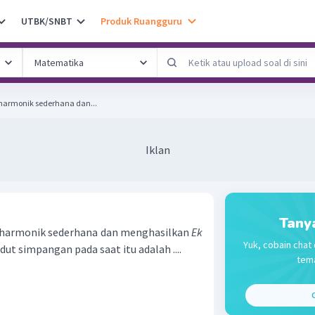
UTBK/SNBT
Produk Ruangguru
r harmonik sederhana dan...
Iklan
Tany
r harmonik sederhana dan menghasilkan
Ek
Yuk, cobain chat 
udut simpangan pada saat itu adalah ....
tema
C