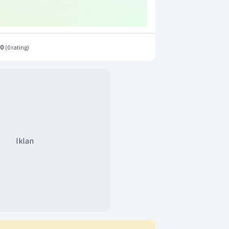
.0
(
0 rating
)
Iklan