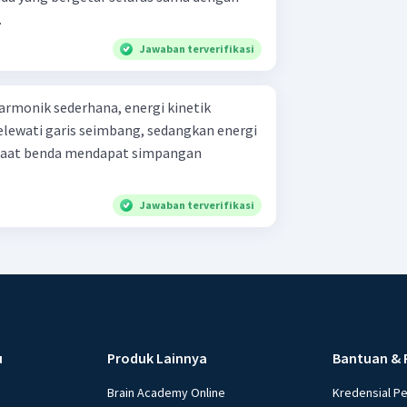
.
Jawaban terverifikasi
armonik sederhana, energi kinetik
lewati garis seimbang, sedangkan energi
saat benda mendapat simpangan
Jawaban terverifikasi
u
Produk Lainnya
Bantuan & 
Brain Academy Online
Kredensial P