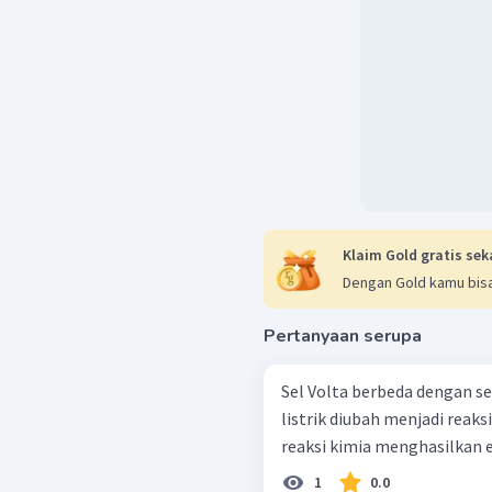
C. Reaksi pada anode, kat
Katode : terjadi reaksi 
Klaim Gold gratis sek
katode terjadi reduksi ion
Dengan Gold kamu bisa
Reaksi di katode :
Pertanyaan serupa
Anode : terjadi reaksi
anode yang teroksidasi 
Sel Volta berbeda dengan sel elektrolisis SEBAB
maka yang teroksidasi di
listrik diubah menjadi reaks
Reaksi di anode :
reaksi kimia menghasilkan en
Penentuan reaksi total 
1
0.0