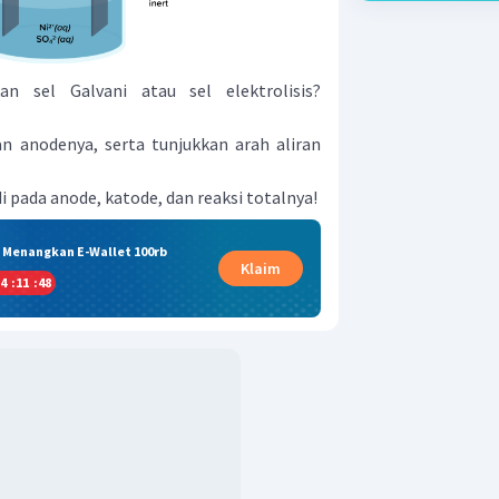
n sel Galvani atau sel elektrolisis?
n anodenya, serta tunjukkan arah aliran
adi pada anode, katode, dan reaksi totalnya!
& Menangkan E-Wallet 100rb
Klaim
4
:
11
:
47