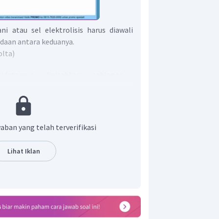
ni atau sel elektrolisis harus diawali
aan antara keduanya.
olta)
datornya dipisahkan sehingga
idak secara langsung tetapi melalui
ngkan dengan suatu jembatan garam
 dalam larutan yang mengandung ion
aban yang telah terverifikasi
Lihat Iklan
dah, elektrode, elektrolit dan sumber
i atas, gambar susunan sel elektrokimia