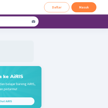
Daftar
Masuk
a ke AiRIS
dan belajar bareng AiRIS,
n pintarmu!
hat AiRIS