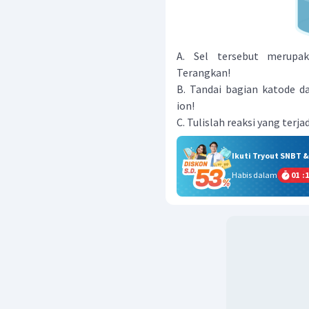
A. Sel tersebut merupaka
Terangkan!
B. Tandai bagian katode da
ion!
C. Tulislah reaksi yang terj
Ikuti Tryout SNBT 
Habis dalam
01
:
1