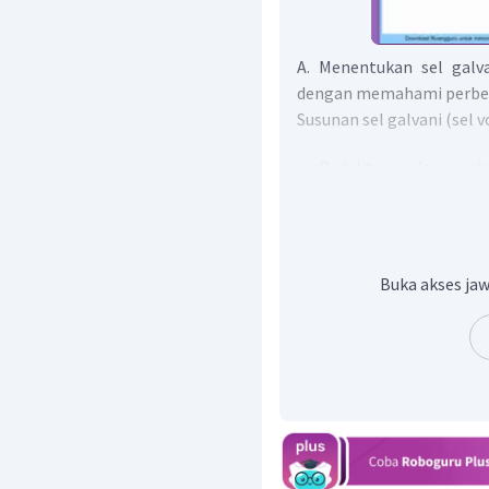
A. Menentukan sel galva
dengan memahami perbed
Susunan sel galvani (sel v
Reduktor dan oksi
pemindahan elektron t
kawat penghantar
Kedua larutan dihubu
Elektrode dicelupkan
Buka akses jaw
tersebut
Susunan sel elektrolisi
Terdiri dari sebuah wa
searah
Berdasarkan penjelasan d