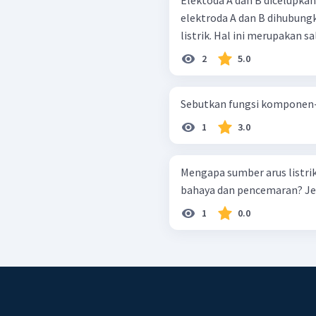
elektroda A dan B dihubung
listrik. Hal ini merupakan sa
2
5.0
Sebutkan fungsi komponen-
1
3.0
Mengapa sumber arus listri
bahaya dan pencemaran? Je
1
0.0