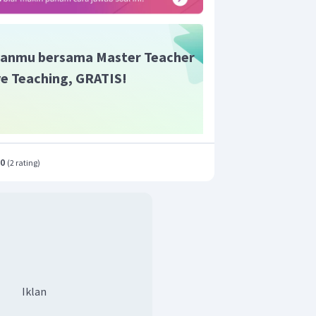
anmu bersama Master Teacher
ive Teaching, GRATIS!
.0
(
2 rating
)
Iklan