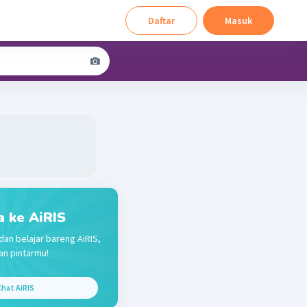
Daftar
Masuk
a ke AiRIS
dan belajar bareng AiRIS,
n pintarmu!
hat AiRIS