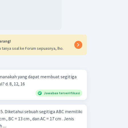
arang!
 tanya soal ke Forum sepuasnya, lho.
, manakah yang dapat membuat segitiga
siku-siku, lancip, atau tumpul? d. 8, 12, 16
Jawaban terverifikasi
 5. Diketahui sebuah segitiga ABC memiliki
cm , BC = 13 cm , dan AC = 17 cm . Jenis
....