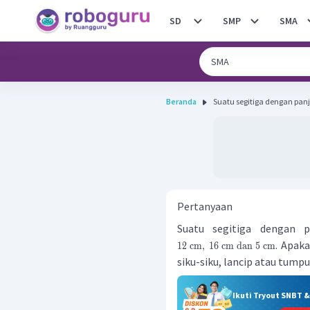
SD
SMP
SMA
Beranda
Suatu segitiga dengan panjan
Pertanyaan
Suatu segitiga dengan pa
. Apak
12
cm
,
16
cm
dan
5
cm
siku-siku, lancip atau tumpu
Ikuti Tryout SNBT 