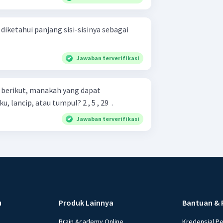
 diketahui panjang sisi-sisinya sebagai
Jawaban terverifikasi
n berikut, manakah yang dapat
membentuk segitiga siku-siku, lancip, atau tumpul? 2 , 5 , 29 ​ .
Jawaban terverifikasi
u
Produk Lainnya
Bantuan & 
Brain Academy Online
Kredensial P