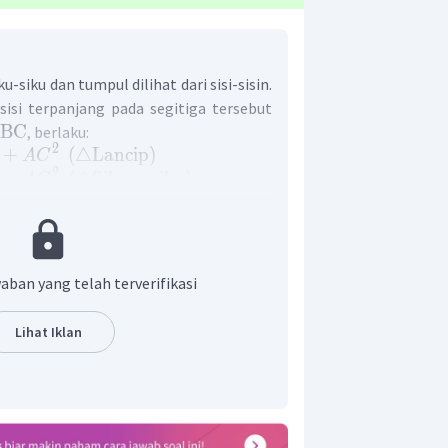
iku-siku dan tumpul dilihat dari sisi-sisin.
isi terpanjang pada segitiga tersebut
BC
, berlaku:
2
+
(
△
Lancip
)
A
C
2
+
(
△
Siku
−
siku
)
A
C
2
+
(
△
Tumpul
)
A
C
si-sisinya
, sisi
, maka:
aban yang telah terverifikasi
a tersebut adalah segitiga tumpul.
Lihat Iklan