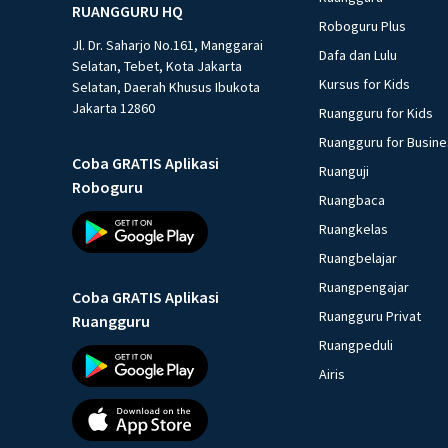
RUANGGURU HQ
Roboguru Plus
Jl. Dr. Saharjo No.161, Manggarai
Dafa dan Lulu
Selatan, Tebet, Kota Jakarta
Kursus for Kids
Selatan, Daerah Khusus Ibukota
Jakarta 12860
Ruangguru for Kids
Ruangguru for Busin
Coba GRATIS Aplikasi
Ruanguji
Roboguru
Ruangbaca
Ruangkelas
Ruangbelajar
Ruangpengajar
Coba GRATIS Aplikasi
Ruangguru Privat
Ruangguru
Ruangpeduli
Airis