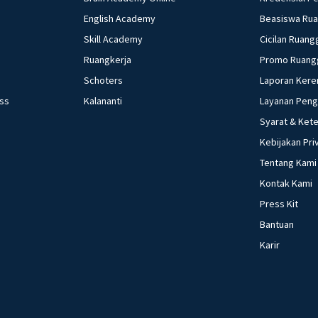
English Academy
Beasiswa Ru
Skill Academy
Cicilan Ruang
Ruangkerja
Promo Ruang
Schoters
Laporan Kere
ess
Kalananti
Layanan Pen
Syarat & Ket
Kebijakan Pri
Tentang Kami
Kontak Kami
Press Kit
Bantuan
Karir