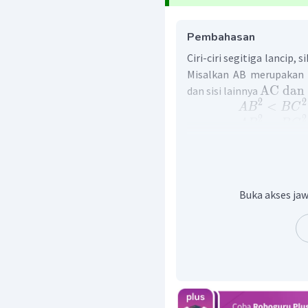
Pembahasan
Ciri-ciri segitiga lancip, s
Misalkan AB merupakan s
AC
dan
dan sisi lainnya
2
2
<
A
B
B
C
2
2
=
A
B
B
C
2
2
>
A
B
B
C
Pada segitiga yang si
terpanjangnya adalah
Buka akses jaw
Dengan demikian, segitig