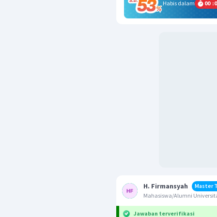
Habis dalam
00
:
0
H. Firmansyah
Master 
Mahasiswa/Alumni Universi
Jawaban terverifikasi