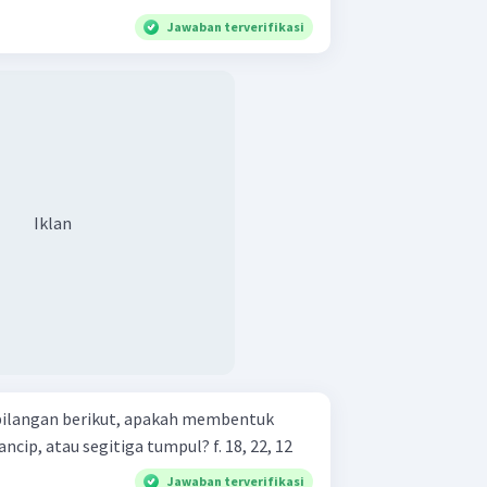
Jawaban terverifikasi
Iklan
 bilangan berikut, apakah membentuk
segitiga siku-siku, segitiga lancip, atau segitiga tumpul? f. 18, 22, 12
Jawaban terverifikasi