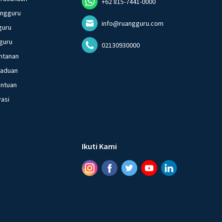
+62 815-7441-0000
angguru
info@ruangguru.com
guru
guru
02130930000
ntanan
gaduan
entuan
vasi
Ikuti Kami