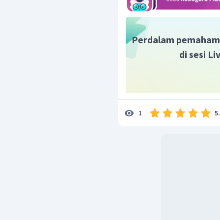
Perdalam pemaham
di sesi L
5
1