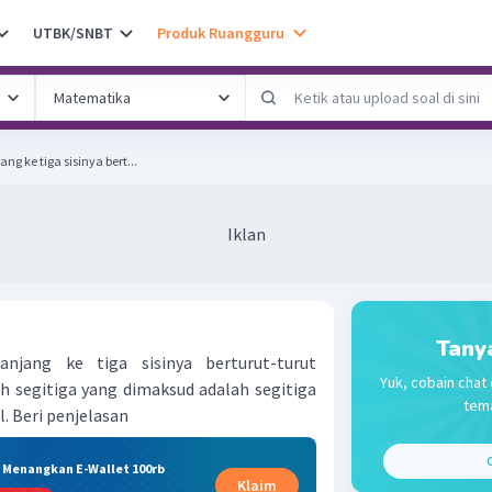
UTBK/SNBT
Produk Ruangguru
g ke tiga sisinya bert...
Iklan
Tany
njang ke tiga sisinya berturut-turut
Yuk, cobain chat 
ah segitiga yang dimaksud adalah segitiga
tema
l. Beri penjelasan
C
& Menangkan E-Wallet 100rb
Klaim