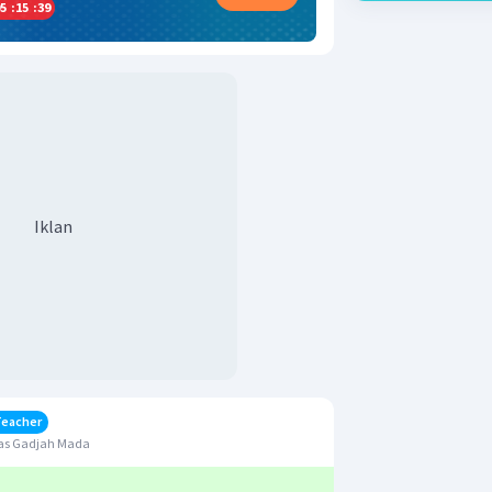
5
:
15
:
38
Iklan
Teacher
tas Gadjah Mada