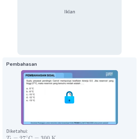
Iklan
Pembahasan
Diketahui:
∘
=
2
7
C
=
300
K
T