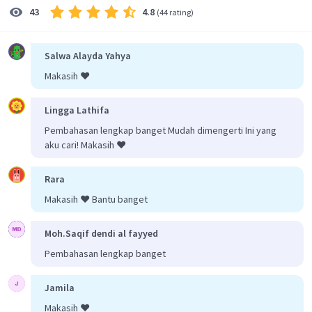
4.8
43
(
44 rating
)
Salwa Alayda Yahya
Makasih ❤️
Lingga Lathifa
Pembahasan lengkap banget Mudah dimengerti Ini yang
aku cari! Makasih ❤️
Rara
Makasih ❤️ Bantu banget
Moh.Saqif dendi al fayyed
Pembahasan lengkap banget
Jamila
Makasih ❤️