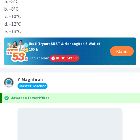
–5°C
–8°C
–10°C
–12°C
–13°C
Ikuti Tryout SNBT & Menangkan E-Wallet
100rb
Klaim
Habis dalam
01
:
01
:
42
:
50
Y. Maghfirah
Master Teacher
Jawaban terverifikasi