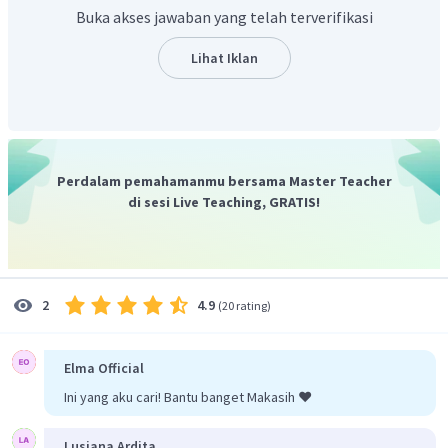
Buka akses jawaban yang telah terverifikasi
Sehingga, daya listrik yang dipakai untuk kulkas tersebut
Lihat Iklan
adalah:
Perdalam pemahamanmu bersama Master Teacher
Oleh karena itu, jawaban yang benar adalah C.
di sesi Live Teaching, GRATIS!
4.9
2
(
20 rating
)
Elma Official
Ini yang aku cari! Bantu banget Makasih ❤️
Lusiana Ardita