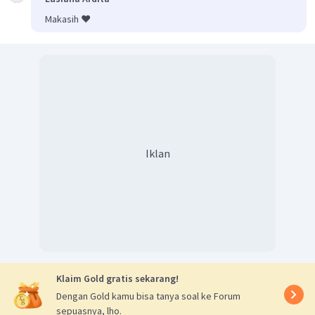
Makasih ❤️
Iklan
Klaim Gold gratis sekarang!
Dengan Gold kamu bisa tanya soal ke Forum
sepuasnya, lho.