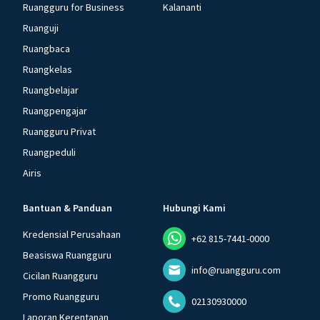
Ruangguru for Business
Kalananti
Ruanguji
Ruangbaca
Ruangkelas
Ruangbelajar
Ruangpengajar
Ruangguru Privat
Ruangpeduli
Airis
Bantuan & Panduan
Hubungi Kami
Kredensial Perusahaan
+62 815-7441-0000
Beasiswa Ruangguru
info@ruangguru.com
Cicilan Ruangguru
Promo Ruangguru
02130930000
Laporan Kerentanan