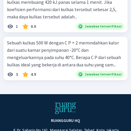
kulkas membuang 420 kJ panas selama 1 menit. Jika
koefisien performansi dari kulkas tersebut sebesar 2,5,
maka daya kulkas tersebut adalah...
1
0.0
Jawaban terverifikasi
Sebuah kulkas 500 W dengan C P = 2 memindahkan kalor
dari suatu kamar penyimpanan -20°C dan
mengeluarkannya pada suhu 40°C. Berapa C P dari sebuah
kulkas ideal yang bekerja di antara dua suhu yang sam...
3
4.9
Jawaban terverifikasi
RUANGGURU HQ
Jl. Dr. Saharjo No.161, Manggarai Selatan, Tebet, Kota Jakarta