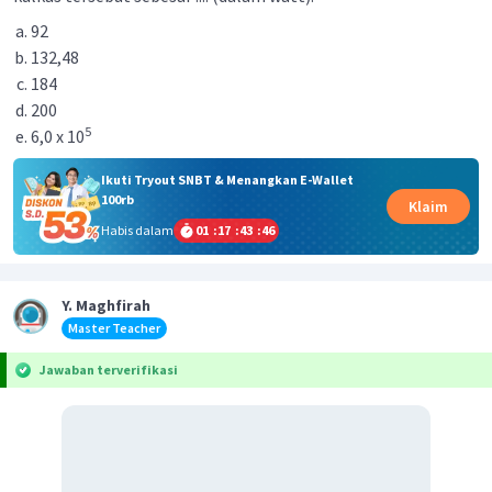
92
132,48
184
200
5
6,0 x 10
Ikuti Tryout SNBT & Menangkan E-Wallet
100rb
Klaim
Habis dalam
01
:
17
:
43
:
46
Y. Maghfirah
Master Teacher
Jawaban terverifikasi