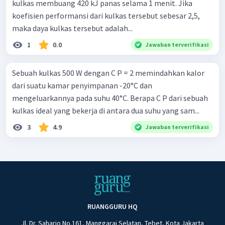
kulkas membuang 420 kJ panas selama 1 menit. Jika
koefisien performansi dari kulkas tersebut sebesar 2,5,
maka daya kulkas tersebut adalah...
1
0.0
Jawaban terverifikasi
Sebuah kulkas 500 W dengan C P = 2 memindahkan kalor
dari suatu kamar penyimpanan -20°C dan
mengeluarkannya pada suhu 40°C. Berapa C P dari sebuah
kulkas ideal yang bekerja di antara dua suhu yang sam...
3
4.9
Jawaban terverifikasi
RUANGGURU HQ
Jl. Dr. Saharjo No.161, Manggarai Selatan, Tebet, Kota Jakarta