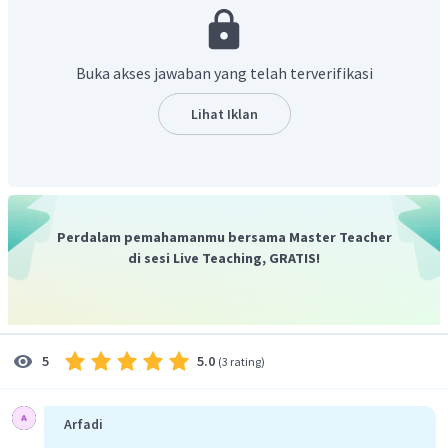
Koefisien performansi dari mesin pendingin memiliki
Q
=
persamaan
Cp
W
Buka akses jawaban yang telah terverifikasi
Gunakan perumusan koefisien performansi.
Q
=
Cp
W
Lihat Iklan
Q
=
W
Cp
4200
=
W
3
,
5
=
1200
J
W
Dengan demikian, energi listrik yang diperlukan lemari es
untuk memindahkan kalor yang dihasilkan makanan adalah
Perdalam pemahamanmu bersama Master Teacher
1.200 J.
di sesi Live Teaching, GRATIS!
5.0
5
(
3 rating
)
Arfadi