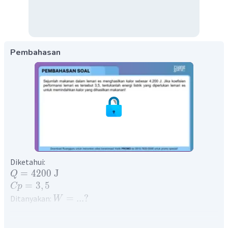
Pembahasan
Diketahui:
=
4200
J
Q
=
3
,
5
Cp
=
...
?
Ditanyakan:
W
Mesin pendingin berfungsi untuk mengalirkan kalor dari
benda dingin ke benda panas dengan melakukan usaha.