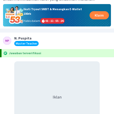
Ikuti Tryout SNBT & Menangkan E-Wallet
100rb
Klaim
Habis dalam
01
:
11
:
55
:
26
N. Puspita
Master Teacher
Jawaban terverifikasi
Iklan