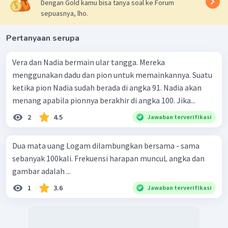
Dengan Gold kamu bisa tanya soal ke Forum
sepuasnya, lho.
Pertanyaan serupa
Vera dan Nadia bermain ular tangga. Mereka
menggunakan dadu dan pion untuk memainkannya. Suatu
ketika pion Nadia sudah berada di angka 91. Nadia akan
menang apabila pionnya berakhir di angka 100. Jika...
2
4.5
Jawaban terverifikasi
Dua mata uang Logam dilambungkan bersama - sama
sebanyak 100kali. Frekuensi harapan muncuL angka dan
gambar adalah ...
1
3.6
Jawaban terverifikasi