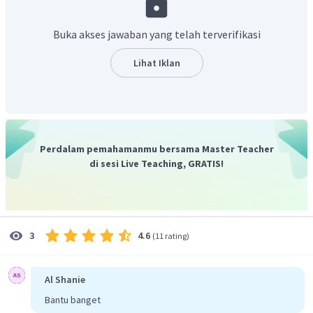
Selanjutnya, misal
adalah kejadian muncul minimal dua
A
sisi angka sehingga diperoleh:
Buka akses jawaban yang telah terverifikasi
=
{
(
AAA
)
,
(
AAG
)
,
(
AGA
)
,
(
GAA
)
}
A
(
)
=
4
n
A
Lihat Iklan
(
)
Lalu, diperoleh
sebagai berikut.
P
A
(
)
n
A
(
)
=
P
A
(
)
n
S
4
=
8
1
=
2
Perdalam pemahamanmu bersama Master Teacher
Kemudian, frekuensi harapan kejadian
sebagai berikut.
A
di sesi Live Teaching, GRATIS!
(
)
=
104
×
(
)
F
A
P
A
h
1
=
104
×
2
=
52
Dengan demikian frekuensi harapan munculnya minimal
dua sisi angka adalah 52.
4.6
3
(
11 rating
)
Al Shanie
Bantu banget