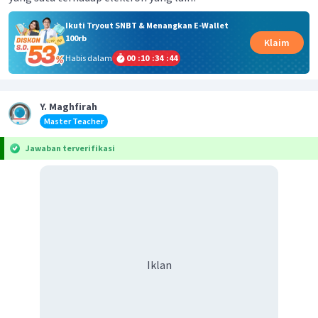
Ikuti Tryout SNBT & Menangkan E-Wallet
100rb
Klaim
Habis dalam
00
:
10
:
34
:
43
Y. Maghfirah
Master Teacher
Jawaban terverifikasi
Iklan