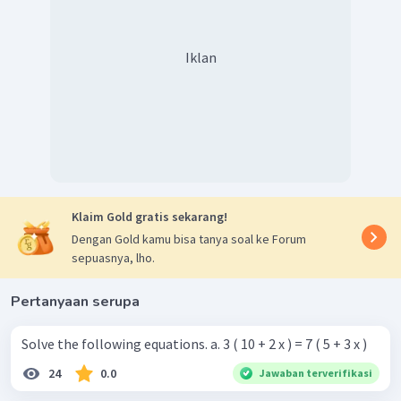
Iklan
Klaim Gold gratis sekarang!
Dengan Gold kamu bisa tanya soal ke Forum
sepuasnya, lho.
Pertanyaan serupa
Solve the following equations. a. 3 ( 10 + 2 x ) = 7 ( 5 + 3 x )
24
0.0
Jawaban terverifikasi