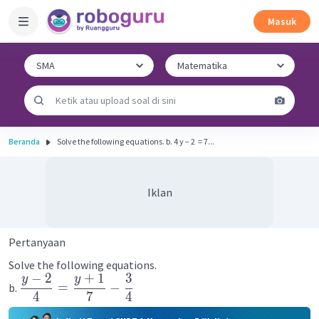
Masuk
Beranda
Solve the following equations. b. 4 y − 2 ​ = 7...
Iklan
Pertanyaan
Solve the following equations.
−
2
+
1
3
y
y
=
−
b.
4
7
4