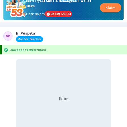
Ikuti Tryout SNBT & Menangkan E-Wallet
100rb
Klaim
Habis dalam
02
:
19
:
26
:
33
N. Puspita
Master Teacher
Jawaban terverifikasi
Iklan