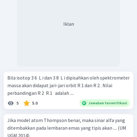
Iklan
Bila isotop 3 6 ​ L i dan 3 8 ​ L i dipisahkan oleh spektrometer
massa akan didapat jari-jari orbit R 1 dan R 2 . Nilai
perbandingan R 2 ​ R 1 ​ ​ adalah ....
5
5.0
Jawaban terverifikasi
Jika model atom Thompson benar, maka sinar alfa yang
ditembakkan pada lembaran emas yang tipis akan .... (UM
UGM 2014)