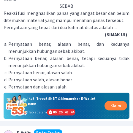
SEBAB
Reaksi fusi menghasilkan panas yang sangat besar dan belum
ditemukan material yang mampu menahan panas tersebut.
Pernyataan yang tepat dari dua kalimat di atas adalah ....
(SIMAK UI)
Pernyataan benar, alasan benar, dan keduanya
menunjukkan hubungan sebab akibat.
Pernyataan benar, alasan benar, tetapi keduanya tidak
menunjukkan hubungan sebab akibat.
Pernyataan benar, alasan salah.
Pernyataan salah, alasan benar.
Pernyataan dan alasan salah.
Ikuti Tryout SNBT & Menangkan E-Wallet
100rb
Klaim
Habis dalam
00
:
20
:
48
:
44
F. Arifin
Master Teacher