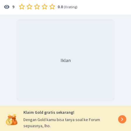
0.0
9
(
0 rating
)
Iklan
Klaim Gold gratis sekarang!
Dengan Gold kamu bisa tanya soal ke Forum
sepuasnya, lho.