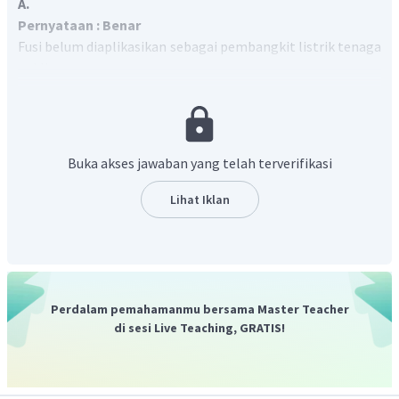
A.
Pernyataan : Benar
Fusi belum diaplikasikan sebagai pembangkit listrik tenaga
nuklir.
Alasan : Benar
Reaksi fusi menghasilkan panas yang sangat besar dan
belum ditemukan material yang mampu menahan panas
Buka akses jawaban yang telah terverifikasi
tersebut.
Dengan demikian, pernyataan dan alasan benar dan
Lihat Iklan
keduanya menunjukan hubungan sebab akibat.
Oleh karena itu, jawaban yang benar adalah A.
Perdalam pemahamanmu bersama Master Teacher
di sesi Live Teaching, GRATIS!