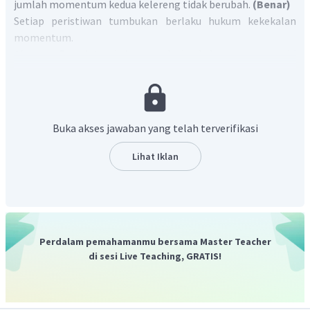
jumlah momentum kedua kelereng tidak berubah.
(Benar)
Setiap peristiwan tumbukan berlaku hukum kekekalan
momentum.
Alasan :
Gaya interaksi antara kedua kelereng memenuhi
hukum ketiga Newton.
(Benar)
△
P
=
Hubungan gaya dan momentum adalah
F
△
t
Pernyataan dan Alasan mempunyai hubungan sebab
Buka akses jawaban yang telah terverifikasi
akibat.
Lihat Iklan
Oleh karena itu, Jawabannya adalah A.
Perdalam pemahamanmu bersama Master Teacher
di sesi Live Teaching, GRATIS!