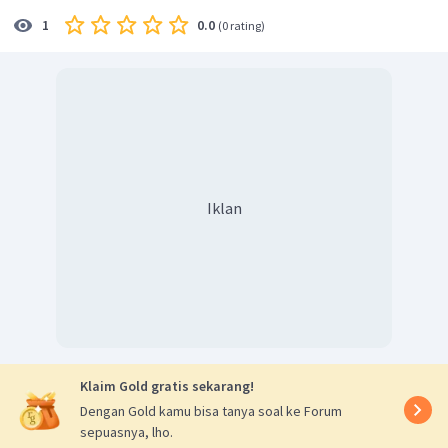
0.0
1
(
0 rating
)
Iklan
Klaim Gold gratis sekarang!
Dengan Gold kamu bisa tanya soal ke Forum
sepuasnya, lho.