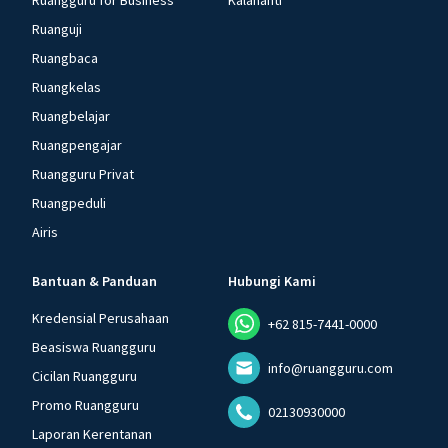
Ruangguru for Business
Kalananti
Ruanguji
Ruangbaca
Ruangkelas
Ruangbelajar
Ruangpengajar
Ruangguru Privat
Ruangpeduli
Airis
Bantuan & Panduan
Hubungi Kami
Kredensial Perusahaan
+62 815-7441-0000
Beasiswa Ruangguru
info@ruangguru.com
Cicilan Ruangguru
Promo Ruangguru
02130930000
Laporan Kerentanan