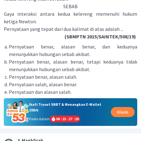
SEBAB
Gaya interaksi antara kedua kelereng memenuhi hukum
ketiga Newton.
Pernyataan yang tepat dari dua kalimat di atas adalah ...
(SBMPTN 2015/SAINTEK/508/19)
Pernyataan benar, alasan benar, dan keduanya
menunjukkan hubungan sebab akibat.
Pernyataan benar, alasan benar, tetapi keduanya tidak
menunjukkan hubungan sebab akibat.
Pernyataan benar, alasan salah.
Pernyataan salah, alasan benar.
Pernyataan dan alasan salah.
Ikuti Tryout SNBT & Menangkan E-Wallet
100rb
Klaim
Habis dalam
00
:
15
:
27
:
20
Y. Maghfirah