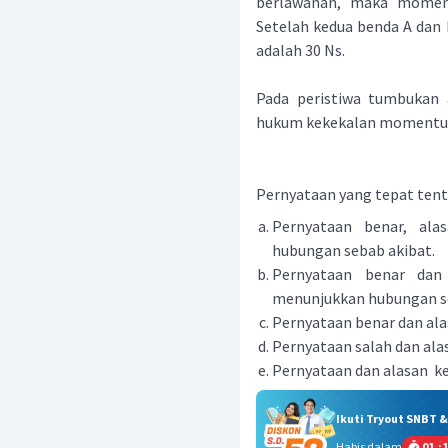
berlawanan, maka momen
Setelah kedua benda A da
adalah 30 Ns.
Pada peristiwa tumbukan 
hukum kekekalan moment
Pernyataan yang tepat tent
Pernyataan benar, ala
hubungan sebab akibat.
Pernyataan benar dan 
menunjukkan hubungan s
Pernyataan benar dan ala
Pernyataan salah dan ala
Pernyataan dan alasan k
Ikuti Tryout SNBT 
Habis dalam
01
:
1