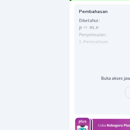
Pembahasan
Diketahui :
=
.
p
m
v
Penyelesaian :
1. Pernyataan
Momentum merupakan h
kecepatannya.
=
+
(
−
p
m
v
m
t
o
t
A
A
=
1.10
+
(
−
1.20
p
t
o
t
=
−
10
p
Buka akses jaw
t
o
t
′
=
p
p
t
o
t
t
o
t
′
=
−
10
p
t
o
t
Sehingga momentum tota
tanda negatif menggamb
2. Sebab
Pada setiap peristiwa t