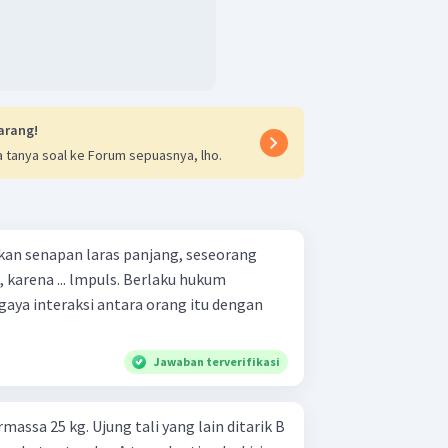
arang!
 tanya soal ke Forum sepuasnya, lho.
n senapan laras panjang, seseorang
s. Berlaku hukum
Jawaban terverifikasi
rmassa 25 kg. Ujung tali yang lain ditarik B