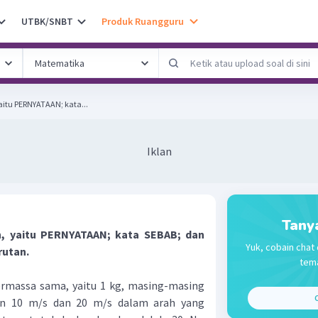
UTBK/SNBT
Produk Ruangguru
yaitu PERNYATAAN; kata...
Iklan
Tany
an, yaitu PERNYATAAN; kata SEBAB; dan
Yuk, cobain chat 
rutan.
tema
rmassa sama, yaitu 1 kg, masing-masing
C
an 10 m/s dan 20 m/s dalam arah yang