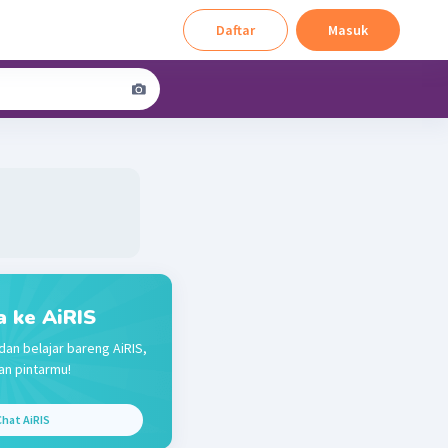
Daftar
Masuk
a ke AiRIS
dan belajar bareng AiRIS,
n pintarmu!
hat AiRIS