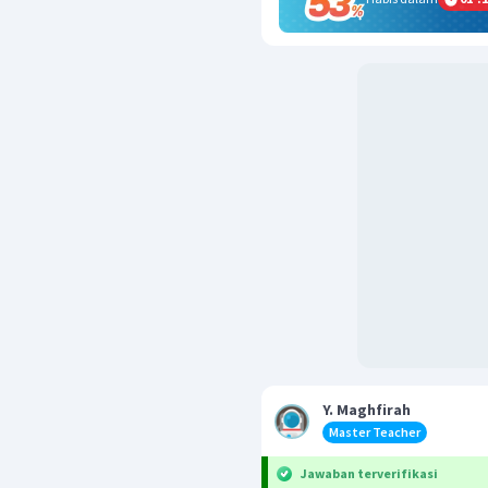
Y. Maghfirah
Master Teacher
Jawaban terverifikasi