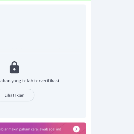
asil kali antara massa benda dan
)
v
A
B
)
aban yang telah terverifikasi
Lihat Iklan
l dari sistem adalah 10 N.s dimana
arkan arah.
umbukan selalu berlaku hukum kekekalan