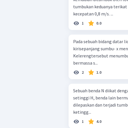
tumbukan keduanya terikat
kecepatan 0,8 m/s. ...
1
0.0
Pada sebuah bidang datar li
kirisepanjang sumbu- x menu
Kelerengtersebut menumbu
bermassa s...
2
1.0
Sebuah benda N diikat deng
setinggi H, benda lain berm
dilepaskan dan terjadi tumb
ketingg...
1
4.0