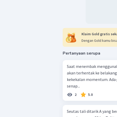
Klaim Gold gratis sek
Dengan Gold kamu bisa
Pertanyaan serupa
Saat menembak menggunaka
akan terhentak ke belakang, karena ... lmpul
kekekalan momentum. Ada gaya interaksi antara orang itu dengan
senap...
2
5.0
Seutas tali ditarik A yang be