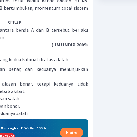
tum total kedua benda adalah 30 Ns.
n B bertumbukan, momentum total sistem
SEBAB
antara benda A dan B tersebut berlaku
um.
(UM UNDIP 2009)
ang kedua kalimat di atas adalah …
san benar, dan keduanya menunjukkan
alasan benar, tetapi keduanya tidak
ebab akibat.
san salah.
san benar.
eduanya salah.
& Menangkan E-Wallet 100rb
Klaim
5
:
23
:
06