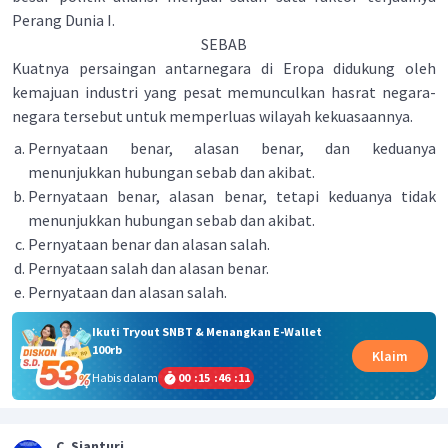
Perang Dunia I.
SEBAB
Kuatnya persaingan antarnegara di Eropa didukung oleh
kemajuan industri yang pesat memunculkan hasrat negara-
negara tersebut untuk memperluas wilayah kekuasaannya.
Pernyataan benar, alasan benar, dan keduanya
menunjukkan hubungan sebab dan akibat.
Pernyataan benar, alasan benar, tetapi keduanya tidak
menunjukkan hubungan sebab dan akibat.
Pernyataan benar dan alasan salah.
Pernyataan salah dan alasan benar.
Pernyataan dan alasan salah.
Ikuti Tryout SNBT & Menangkan E-Wallet
100rb
Klaim
Habis dalam
00
:
15
:
46
:
11
C. Sianturi