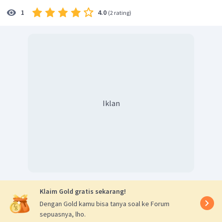
militer untuk menyeimbangkan kekuatan dengan
4.0
1
(
2 rating
)
lawannya.
Jadi pernyataan benar, alasan benar, tetapi
keduanya tidak menunjukkan hubungan sebab dan
akibat.
Iklan
Klaim Gold gratis sekarang!
Dengan Gold kamu bisa tanya soal ke Forum
sepuasnya, lho.