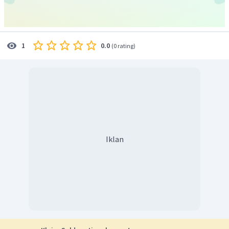
0.0
1
(
0 rating
)
Iklan