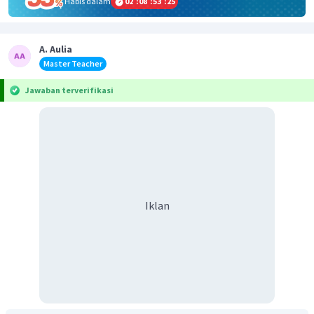
Habis dalam
02
:
08
:
53
:
25
A. Aulia
Master Teacher
Jawaban terverifikasi
Iklan