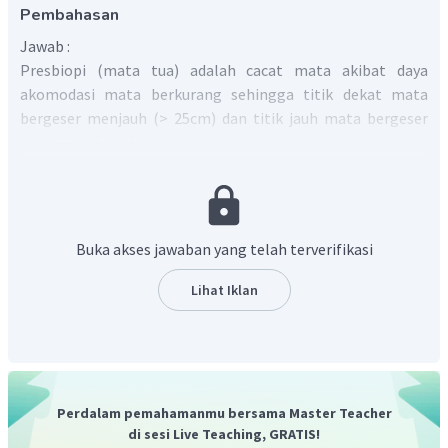
Pembahasan
Jawab :
Presbiopi (mata tua) adalah cacat mata akibat daya
akomodasi mata berkurang sehingga titik dekat mata
bergeser menjauh (> 25cm) dan titik jauh mata bergeser
∞
mendekat (<
).
Jadi, pernyataan salah dan alasan benar. Oleh karena
itu jawaban yang benar adalah D.
Buka akses jawaban yang telah terverifikasi
Lihat Iklan
Perdalam pemahamanmu bersama Master Teacher
di sesi Live Teaching, GRATIS!