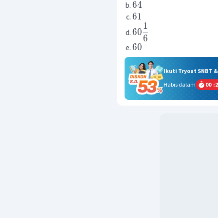
64
61
1
60
6
60
Ikuti Tryout SNBT 
Habis dalam
00
:
2