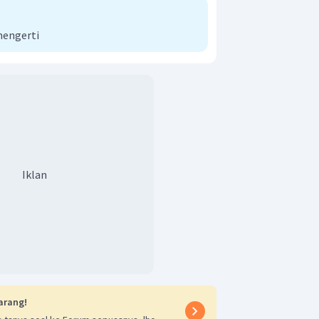
mengerti
Iklan
arang!