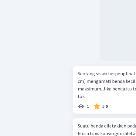
Seorang siswa berpengliha
cm) mengamati benda kecil
maksimum. Jika benda itu terle
fok...
1
5.0
Suatu benda diletakkan pada 
lensa tipis konvergen dileta