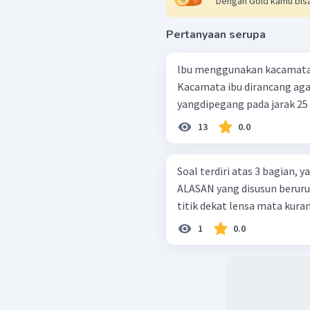
Dengan Gold kamu bisa
Pertanyaan serupa
lbu menggunakan kacamata 
Kacamata ibu dirancang ag
yangdipegang pada jarak 25 c
13
0.0
Soal terdiri atas 3 bagian,
ALASAN yang disusun berurutan. Pada penderita mata presbi
titik dekat lensa mata kurang
1
0.0