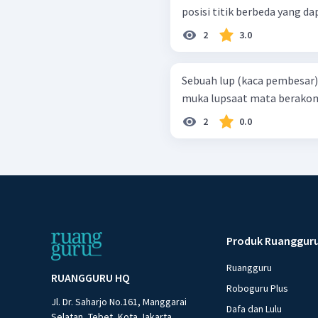
posisi titik berbeda yang d
2
3.0
Sebuah lup (kaca pembesar) 
muka lupsaat mata berakom
2
0.0
Produk Ruanggur
Ruangguru
RUANGGURU HQ
Roboguru Plus
Jl. Dr. Saharjo No.161, Manggarai
Dafa dan Lulu
Selatan, Tebet, Kota Jakarta