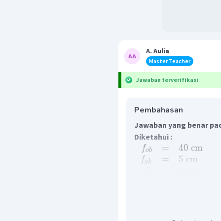
A. Aulia
Master Teacher
Jawaban terverifikasi
Pembahasan
Jawaban yang benar pada
Diketahui :
=
40
cm
f
o
b
=
5
cm
f
o
k
=
4
cm
f
p
=
20
cm
M
a
Ditanya :
panjang teropo
Pembahasan :