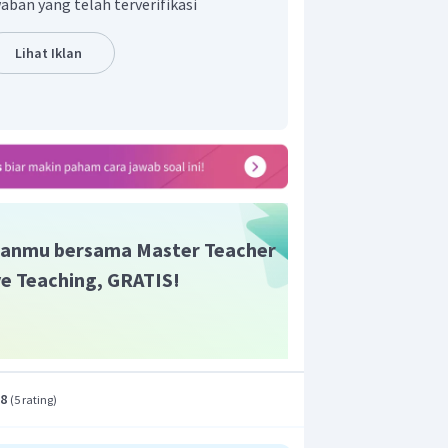
aban yang telah terverifikasi
dari tiga lensa cembung yaitu lensa
an lensa pembalik.Panjang teropong bumi
Lihat Iklan
rsamaan berikut.
s
o
k
ong bumi:
s
o
k
4
t adalah E.
anmu bersama Master Teacher
ive Teaching, GRATIS!
.8
(
5 rating
)