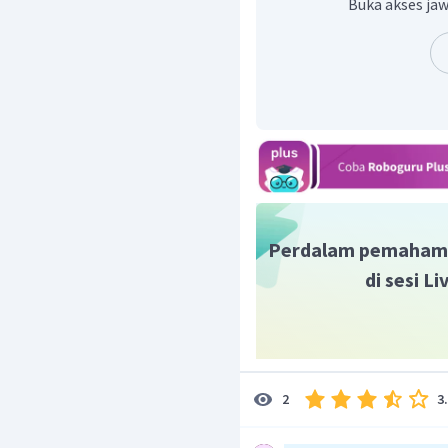
Buka akses jaw
Teropong bumi terdiri 
objektif, lensa okuler d
dapat dihitung dengan pe
=
+
4
+
d
f
f
o
b
p
Sehingga, panjang terop
=
+
4
+
d
f
f
o
b
p
=
40
+
4
(
4
)
+
=
40
+
16
+
4
=
60
cm
Jadi, jawaban yang tepa
Perdalam pemaham
di sesi L
3
2