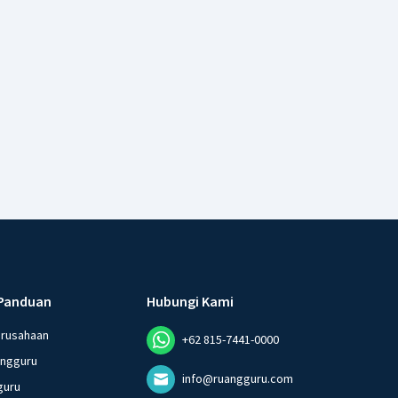
Panduan
Hubungi Kami
erusahaan
+62 815-7441-0000
angguru
info@ruangguru.com
guru