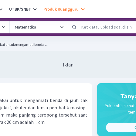
UTBK/SNBT
Produk Ruangguru
akai untukmengamati benda ...
Iklan
Tany
akai untuk mengamati benda di jauh tak
Yuk, cobain chat 
jektif, okuler dan lensa pembalik masing-
tema
cm maka panjang teropong tersebut saat
k 20 cm adalah ... cm.
C