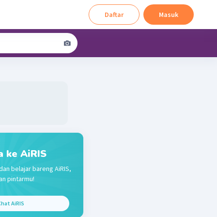
Daftar
Masuk
a ke AiRIS
dan belajar bareng AiRIS,
n pintarmu!
hat AiRIS