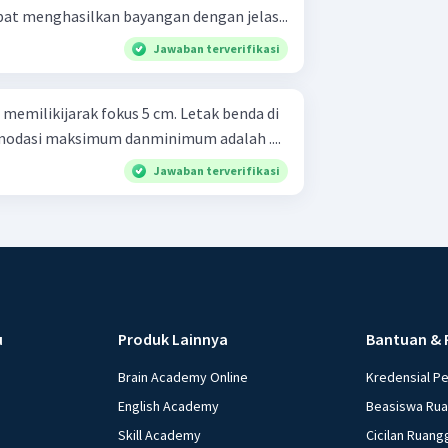
apat menghasilkan bayangan dengan jelas...
Jawaban terverifikasi
memilikijarak fokus 5 cm. Letak benda di
odasi maksimum danminimum adalah ....
Jawaban terverifikasi
u
Produk Lainnya
Bantuan & 
Brain Academy Online
Kredensial P
English Academy
Beasiswa Ru
Skill Academy
Cicilan Ruang