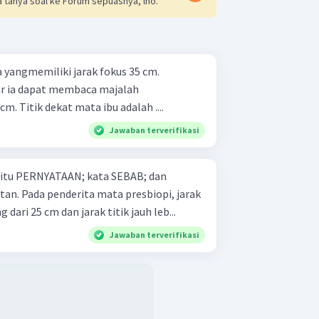
 tanya soal ke Forum sepuasnya, lho.
yangmemiliki jarak fokus 35 cm.
ar ia dapat membaca majalah
m. Titik dekat mata ibu adalah ....
Jawaban terverifikasi
 yaitu PERNYATAAN; kata SEBAB; dan
opi, jarak
 dari 25 cm dan jarak titik jauh leb...
Jawaban terverifikasi