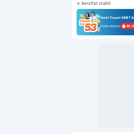
bersifat stabil
Ikuti Tryout SNBT 
Habis dalam
00
:
0