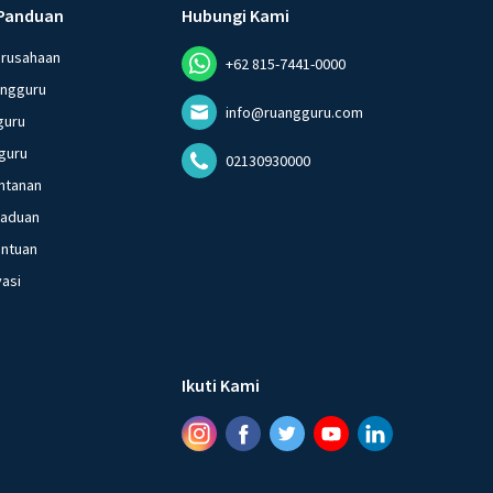
Panduan
Hubungi Kami
erusahaan
+62 815-7441-0000
angguru
info@ruangguru.com
guru
guru
02130930000
ntanan
gaduan
entuan
vasi
Ikuti Kami