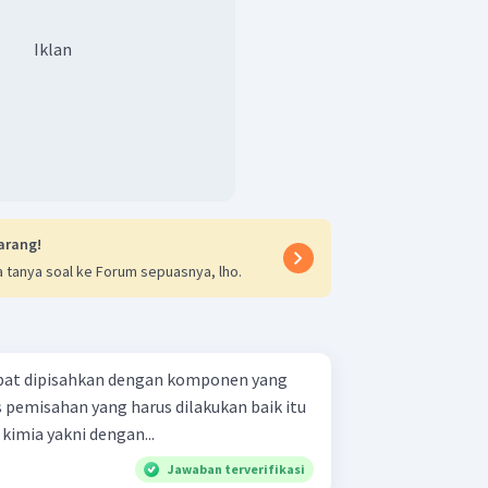
Iklan
arang!
 tanya soal ke Forum sepuasnya, lho.
apat dipisahkan dengan komponen yang
 pemisahan yang harus dilakukan baik itu
kimia yakni dengan...
Jawaban terverifikasi