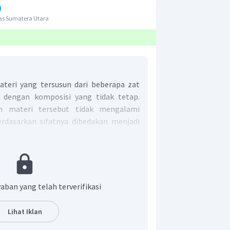
as Sumatera Utara
eri yang tersusun dari beberapa zat
) dengan komposisi yang tidak tetap.
un materi tersebut tidak mengalami
rdasarkan sifatnya dibedakan menjadi
homogen dan campuran heterogen.
h campuran yang meteri penyusunnya
rsebut saling berinteraksi tetapi tidak
mpuran heterogen adalah materi/zat
eberapa jenis yang materi-materi
aban yang telah terverifikasi
teraksi sehingga masih dapat dilihat
fat zat penyusunnya masih ada.
Lihat Iklan
t adalah (C)