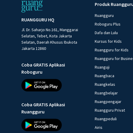
Produk Ruanggur
Ruangguru
RUANGGURU HQ
Roboguru Plus
Jl. Dr. Saharjo No.161, Manggarai
Dafa dan Lulu
Selatan, Tebet, Kota Jakarta
Kursus for Kids
Selatan, Daerah Khusus Ibukota
Jakarta 12860
Ruangguru for Kids
Ruangguru for Busin
Coba GRATIS Aplikasi
Ruanguji
Roboguru
Ruangbaca
Ruangkelas
Ruangbelajar
Ruangpengajar
Coba GRATIS Aplikasi
Ruangguru Privat
Ruangguru
Ruangpeduli
Airis