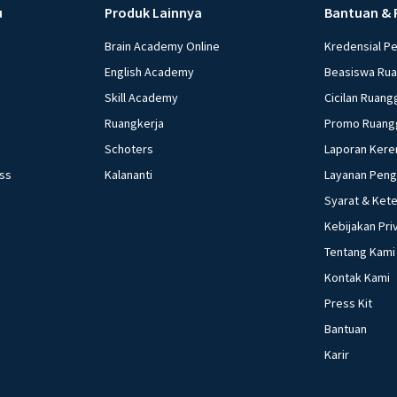
u
Produk Lainnya
Bantuan & 
Brain Academy Online
Kredensial P
English Academy
Beasiswa Ru
Skill Academy
Cicilan Ruang
Ruangkerja
Promo Ruang
Schoters
Laporan Kere
ess
Kalananti
Layanan Pen
Syarat & Ket
Kebijakan Pri
Tentang Kami
Kontak Kami
Press Kit
Bantuan
Karir