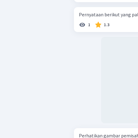
Pernyataan berikut yang pali
1
1.3
Perhatikan gambar pemisahan cam