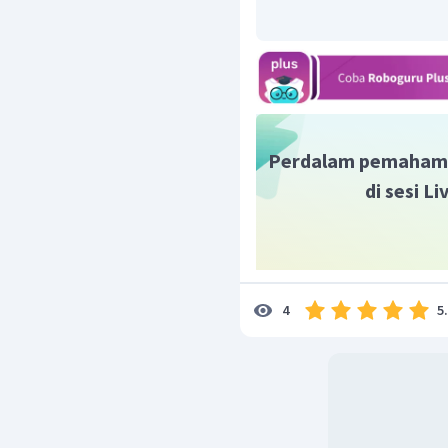
Perdalam pemaham
di sesi L
5
4