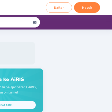
Daftar
Masuk
a ke AiRIS
dan belajar bareng AiRIS,
n pintarmu!
hat AiRIS