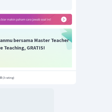
anmu bersama Master Teacher
ive Teaching, GRATIS!
.0
(
3 rating
)