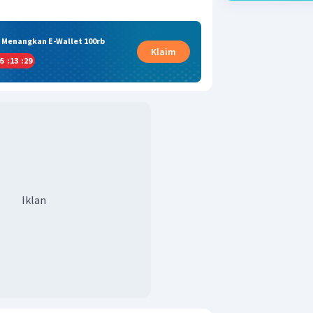
& Menangkan E-Wallet 100rb
Klaim
5
:
13
:
29
Iklan