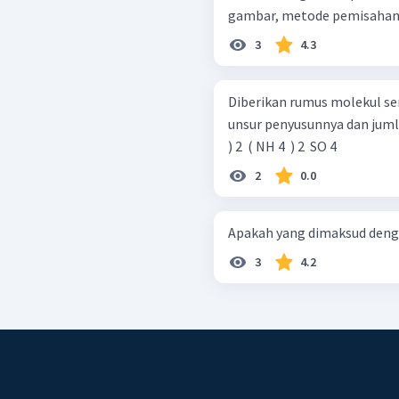
gambar, metode pemisahan c
3
4.3
Diberikan rumus molekul se
unsur penyusunnya dan jumlah atomnya. MgO SO 2 ​
) 2 ​ ( NH 4 ​ ) 2 ​ SO 4 ​
2
0.0
3
4.2