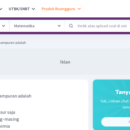
UTBK/SNBT
Produk Ruangguru
 campuran adalah
Iklan
Tany
campuran adalah
Yuk, cobain chat 
tema
sur saja
ng-masing
C
kimia