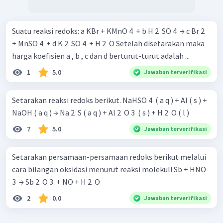
Suatu reaksi redoks: a KBr + KMnO 4 ​ + b H 2 ​ SO 4 ​ → c Br 2 ​
+ MnSO 4 ​ + d K 2 ​ SO 4 ​ + H 2 ​ O Setelah disetarakan maka
harga koefisien a , b , c dan d berturut-turut adalah ...
1
5.0
Jawaban terverifikasi
Setarakan reaksi redoks berikut. NaHSO 4 ​ ( a q ) + Al ( s ) +
NaOH ( a q ) → Na 2 ​ S ( a q ) + Al 2 ​ O 3 ​ ( s ) + H 2 ​ O ( l )
7
5.0
Jawaban terverifikasi
Setarakan persamaan-persamaan redoks berikut melalui
cara bilangan oksidasi menurut reaksi molekul! Sb + HNO
3 ​ → Sb 2 ​ O 3 ​ + NO + H 2 ​ O
2
0.0
Jawaban terverifikasi