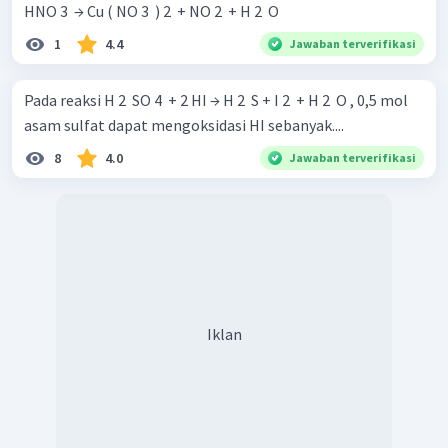
HNO 3 ​ → Cu ( NO 3 ​ ) 2 ​ + NO 2 ​ + H 2 ​ O
1
4.4
Jawaban terverifikasi
Pada reaksi H 2 ​ SO 4 ​ + 2 HI → H 2 ​ S + I 2 ​ + H 2 ​ O , 0,5 mol
asam sulfat dapat mengoksidasi HI sebanyak....
8
4.0
Jawaban terverifikasi
Iklan