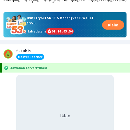
Ikuti Tryout SNBT & Menangkan E-Wallet
100rb
Klaim
Habis dalam
01
:
14
:
43
:
53
S. Lubis
Master Teacher
Jawaban terverifikasi
Iklan