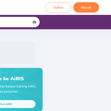
Daftar
Masuk
a ke AiRIS
dan belajar bareng AiRIS,
n pintarmu!
hat AiRIS