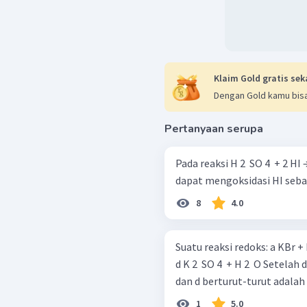
Klaim Gold gratis sek
Dengan Gold kamu bisa
Pertanyaan serupa
Pada reaksi H 2 ​ SO 4 ​ + 2 HI →
dapat mengoksidasi HI seban
8
4.0
Suatu reaksi redoks: a KBr + KMnO 4 ​ + b H 2 ​ SO 4 ​ → c Br 2 ​ + MnSO 4 ​ +
d K 2 ​ SO 4 ​ + H 2 ​ O Setelah disetarakan maka harga koefisien a , b , c
dan d berturut-turut adalah .
1
5.0