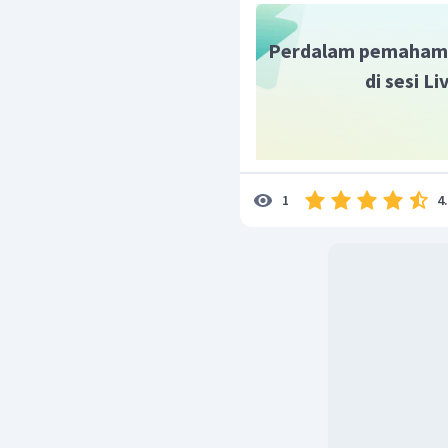
Jadi, penyetaraan reaks
Perdalam pemaham
di sesi L
4
1