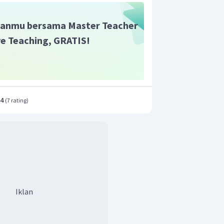
i redoks adalah
anmu bersama Master Teacher
ive Teaching, GRATIS!
.4
(
7 rating
)
Iklan