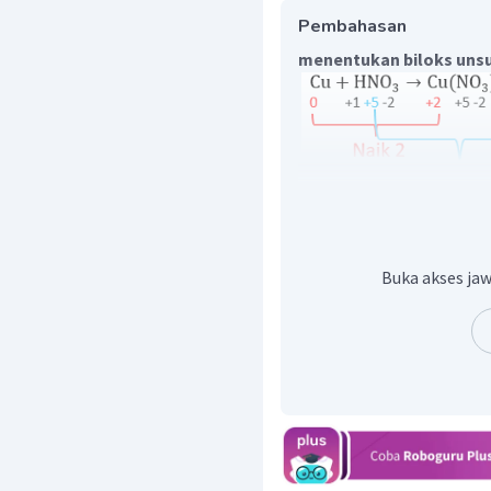
Pembahasan
menentukan biloks unsu
menyetarakan dengan pe
Buka akses jaw
menuliskan hasil perkali
menyetarakan jumlah at
menyetarakan jumlah at