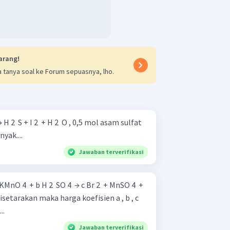
arang!
 tanya soal ke Forum sepuasnya, lho.
 H 2 ​ S + I 2 ​ + H 2 ​ O , 0,5 mol asam sulfat
yak....
Jawaban terverifikasi
..
Jawaban terverifikasi