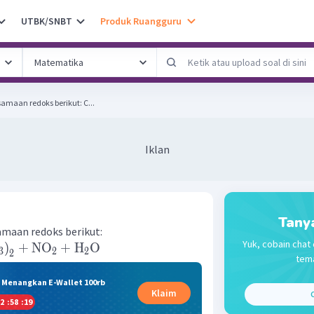
UTBK/SNBT
Produk Ruangguru
Setarakan persamaan-persamaan redoks berikut: C...
Iklan
Tany
maan redoks berikut:
Yuk, cobain chat 
)
+
NO
+
H
O
3
2
2
2
tema
& Menangkan E-Wallet 100rb
Klaim
C
2
:
58
:
19