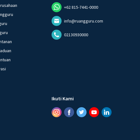
erusahaan
+62 815-7441-0000
angguru
info@ruangguru.com
guru
guru
02130930000
ntanan
gaduan
entuan
vasi
Ikuti Kami