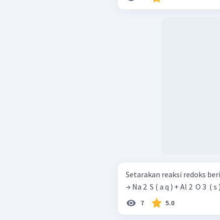
Setarakan reaksi redoks berikut. NaHSO 4 ​ ( a q ) + Al ( s ) + N
→ Na 2 ​ S ( a q ) + Al 2 ​ O 3 ​ ( s 
7
5.0