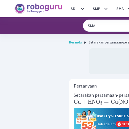
SD
SMP
SMA
Beranda
Pertanyaan
Setarakan persamaan-persa
Cu
+
HNO
→
Cu
(
NO
3
Ikuti Tryout SNBT 
Habis dalam
01
:
1