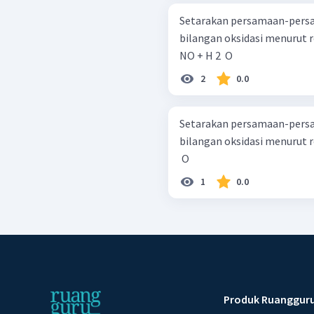
Setarakan persamaan-persa
bilangan oksidasi menurut reaksi molekul! Sb +
NO + H 2 ​ O
2
0.0
Setarakan persamaan-persa
bilangan oksidasi menurut reaksi ion! C + H 2 ​ SO 4 ​ → C
​ O
1
0.0
Produk Ruanggur