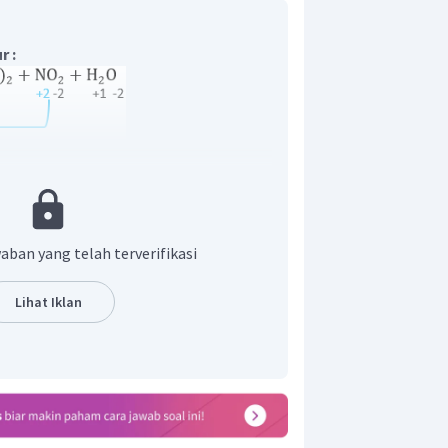
r :
rkalian :
aban yang telah terverifikasi
Lihat Iklan
an koefisien :
om N :
om H :