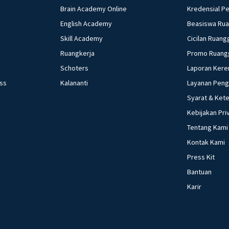
Brain Academy Online
Kredensial P
English Academy
Beasiswa Ru
Skill Academy
Cicilan Ruang
Ruangkerja
Promo Ruang
Schoters
Laporan Kere
ess
Kalananti
Layanan Pen
Syarat & Ket
Kebijakan Pri
Tentang Kami
Kontak Kami
Press Kit
Bantuan
Karir