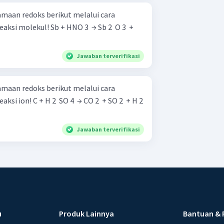
maan redoks berikut melalui cara
 HNO 3 ​ → Sb 2 ​ O 3 ​ +
Jawaban terverifikasi
maan redoks berikut melalui cara
O 2 ​ + SO 2 ​ + H 2
Jawaban terverifikasi
u
Produk Lainnya
Bantuan & 