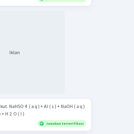
Iklan
aOH ( a q )
) + H 2 ​ O ( l )
Jawaban terverifikasi