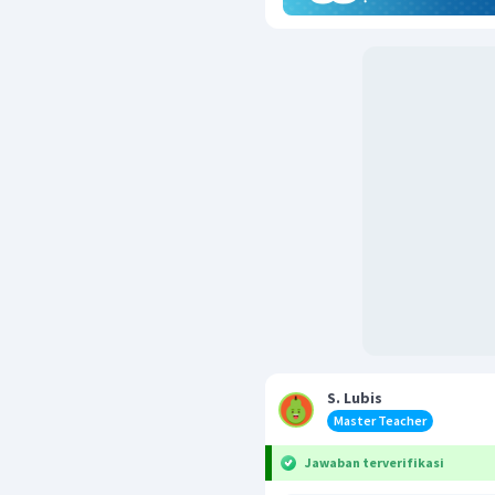
S. Lubis
Master Teacher
Jawaban terverifikasi