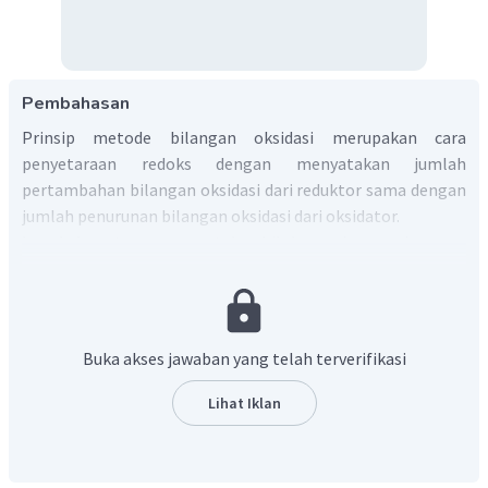
Pembahasan
Prinsip metode bilangan oksidasi merupakan cara
penyetaraan redoks dengan menyatakan jumlah
pertambahan bilangan oksidasi dari reduktor sama dengan
jumlah penurunan bilangan oksidasi dari oksidator.
Langkah pertama, menentukan biloks masing-masing.
Langkah kedua, menyamakan biloks.
Buka akses jawaban yang telah terverifikasi
Lihat Iklan
Langkah ketiga, menyamakan jumlah muatan dengan