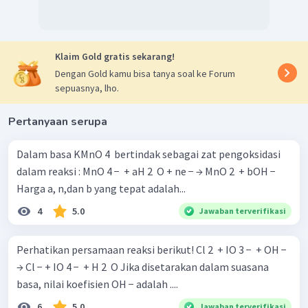
Klaim Gold gratis sekarang!
Dengan Gold kamu bisa tanya soal ke Forum
sepuasnya, lho.
Pertanyaan serupa
Dalam basa KMnO 4 ​ bertindak sebagai zat pengoksidasi
dalam reaksi : MnO 4 − ​ + aH 2 ​ O + ne − → MnO 2 ​ + bOH −
Harga a, n,dan b yang tepat adalah...
4
5.0
Jawaban terverifikasi
Perhatikan persamaan reaksi berikut! Cl 2 ​ + IO 3 − ​ + OH −
→ Cl − + IO 4 − ​ + H 2 ​ O Jika disetarakan dalam suasana
basa, nilai koefisien OH − adalah ....
6
5.0
Jawaban terverifikasi