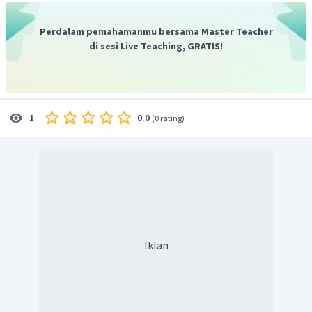
menambah
.
Langkah keempat, menyamakan jumlah H dengan
Perdalam pemahamanmu bersama Master Teacher
menambah
.
di sesi Live Teaching, GRATIS!
0.0
1
(
0 rating
)
Langkah kelima, menentukan persamaan reaksi akhir.
Iklan
Jadi, reaksi setaranya adalah