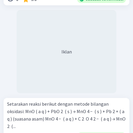
Iklan
Setarakan reaksi berikut dengan metode bilangan
oksidasi: MnO ( a q ) + PbO 2 ​ ( s ) → MnO 4 − ​ ( s ) + Pb 2 + ( a
q ) (suasana asam) MnO 4 − ​ ( a q ) + C 2 ​ O 4 2 − ​ ( a q ) → MnO
2 ​ (...