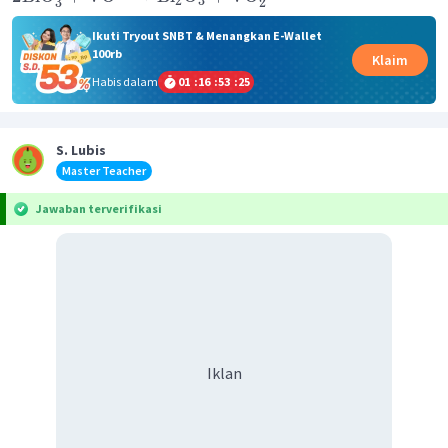
2
3
3
2
Ikuti Tryout SNBT & Menangkan E-Wallet
100rb
Klaim
Habis dalam
01
:
16
:
53
:
24
S. Lubis
Master Teacher
Jawaban terverifikasi
Iklan