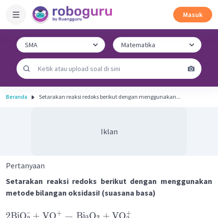
Masuk
Beranda
Setarakan reaksi redoks berikut dengan menggunakan...
Iklan
Pertanyaan
Setarakan reaksi redoks berikut dengan menggunakan
metode bilangan oksidasi! (suasana basa)
–
+
+
2
BiO
+
VO
→
Bi
O
+
VO