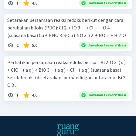
1
4.8
Jawaban terverifikasi
Setarakan persamaan reaksi redoks berikut dengan cara
perubahan biloks (PBO): Cl 2 ​ + IO 3 − ​ → Cl − + IO 4 − ​
(suasana basa) Cu + HNO 3 ​ → Cu ( NO 3 ​ ) 2 ​ + NO 2 ​ + H 2 ​ O
2
5.0
Jawaban terverifikasi
Perhatikan persamaan reaksiredoks berikut! Bi 2 ​ O 3 ​ ( s )
+ ClO − ( a q ) → BiO 3 − ​ ( a q ) + Cl − ( a q ) (suasana basa)
Setelahreaksi disetarakan, perbandingan antara mol Bi 2 ​
O 3 ​...
1
4.0
Jawaban terverifikasi